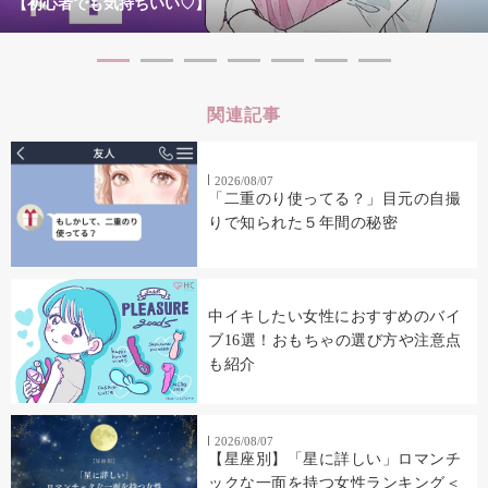
【初心者でも気持ちいい♡】
関連記事
2026/08/07
「二重のり使ってる？」目元の自撮
りで知られた５年間の秘密
中イキしたい女性におすすめのバイ
ブ16選！おもちゃの選び方や注意点
も紹介
2026/08/07
【星座別】「星に詳しい」ロマンチ
ックな一面を持つ女性ランキング＜