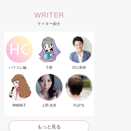
WRITER
ライター紹介
ハウコレ編集
千夜
川口美樹
部．
神崎桃子
上岡 史奈
P山P太
もっと見る