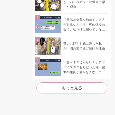
が、バーベキューの帰りに謝
った理由
「景品は会費を納めている方
が対象なんです」朝の体操の
会で、私だけに届いていなか
った案内
孫のお迎えを嫁に隠した私
が、園の前で逃げ続けた理由
「食べすぎじゃない？」アド
バイスのつもりだった俺→彼
女の報告が届かなくなって、
初めて自分の言葉を読み返し
た
もっと見る