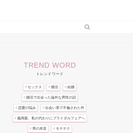
TREND WORD
トレンドワード
#
セックス
#
婚活
#
結婚
#
婚活で出会った論外な男性の話
#
恋愛の悩み
#
出会い系で不倫された件
#
義両親、私の代わりにブライダルフェアへ
#
男の本音
#
モテテク