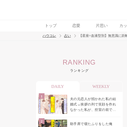
トップ
恋愛
片思い
カ
ハウコレ
占い
【星座×血液型別】無意識に距
検索
RANKING
トレンド ワード
ランキング
DAILY
WEEKLY
夫の元恋人が招かれた私の結
婚式→挨拶の列で笑顔を作れ
なかった私が、控室の前で彼
女を呼び止めた理由
助手席で寝たふりをした俺