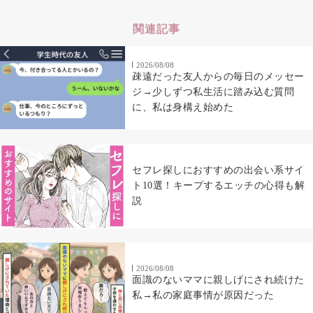
関連記事
2026/08/08
疎遠だった友人からの毎日のメッセー
ジ→少しずつ私生活に踏み込む質問
に、私は身構え始めた
セフレ探しにおすすめの出会い系サイ
ト10選！キープするエッチの心得も解
説
2026/08/08
面識のないママに親しげにされ続けた
私→私の家庭事情が原因だった