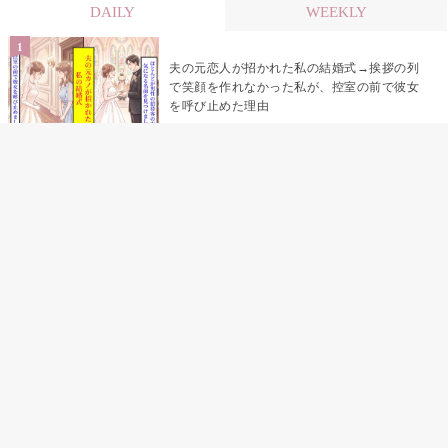
DAILY
WEEKLY
夫の元恋人が招かれた私の結婚式→挨拶の列
で笑顔を作れなかった私が、控室の前で彼女
を呼び止めた理由
助手席で寝たふりをした俺が、バーベキュー
の帰りに謝った理由
「景品は会費を納めている方が対象なんで
す」朝の体操の会で、私だけに届いていなか
った案内
孫のお迎えを嫁に隠した私が、園の前で逃げ
続けた理由