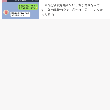
「景品は会費を納めている方が対象なんで
す」朝の体操の会で、私だけに届いていなか
った案内
デート前日の夜から既読がつかない彼氏→そ
の日私が決めたこと
デート前日の夜から既読をつけなかった俺→
待ち合わせ場所で待っていた事実とは
助手席で寝たふりをした俺が、バーベキュー
の帰りに謝った理由