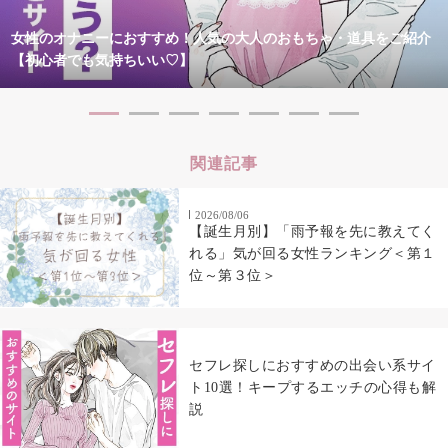
女性のオナニーにおすすめ！人気の大人のおもちゃ・道具をご紹介
【初心者でも気持ちいい♡】
関連記事
2026/08/06
【誕生月別】「雨予報を先に教えてく
れる」気が回る女性ランキング＜第１
位～第３位＞
セフレ探しにおすすめの出会い系サイ
ト10選！キープするエッチの心得も解
説