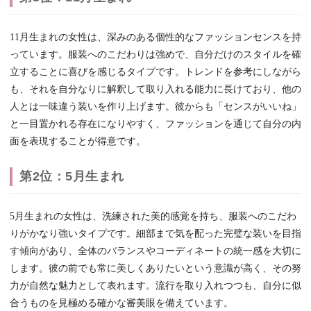
11月生まれの女性は、深みのある個性的なファッションセンスを持
っています。服装へのこだわりは強めで、自分だけのスタイルを確
立することに喜びを感じるタイプです。トレンドを参考にしながら
も、それを自分なりに解釈して取り入れる能力に長けており、他の
人とは一味違う装いを作り上げます。彼からも「センスがいいね」
と一目置かれる存在になりやすく、ファッションを通じて自分の内
面を表現することが得意です。
第2位：5月生まれ
5月生まれの女性は、洗練された美的感覚を持ち、服装へのこだわ
りがかなり強いタイプです。細部まで気を配った完璧な装いを目指
す傾向があり、全体のバランスやコーディネートの統一感を大切に
します。彼の前でも常に美しくありたいという意識が高く、その努
力が自然な魅力として表れます。流行を取り入れつつも、自分に似
合うものを見極める確かな審美眼を備えています。