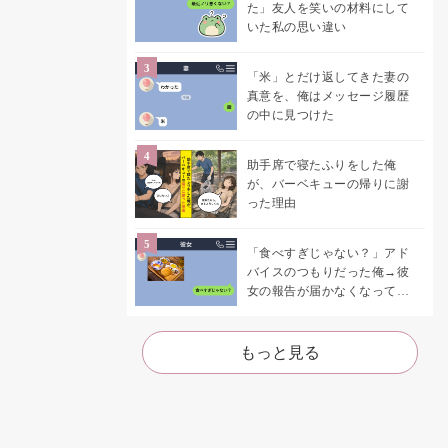
た」友人を笑いの材料にして
いた私の思い違い
「米」とだけ返してきた妻の
真意を、俺はメッセージ履歴
の中に見つけた
助手席で寝たふりをした俺
が、バーベキューの帰りに謝
った理由
「食べすぎじゃない？」アド
バイスのつもりだった俺→彼
女の報告が届かなくなって、
初めて自分の言葉を読み返し
た
もっと見る