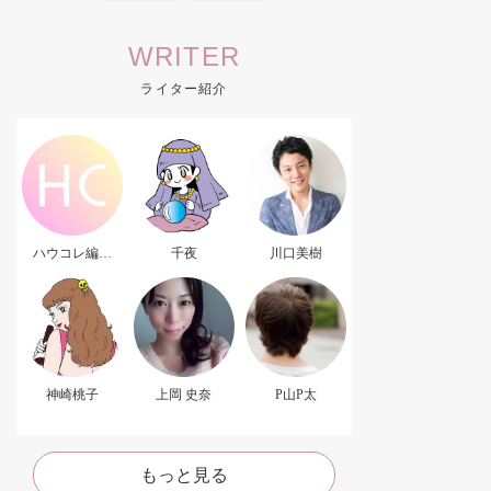
WRITER
ライター紹介
ハウコレ編集
千夜
川口美樹
部．
神崎桃子
上岡 史奈
P山P太
もっと見る