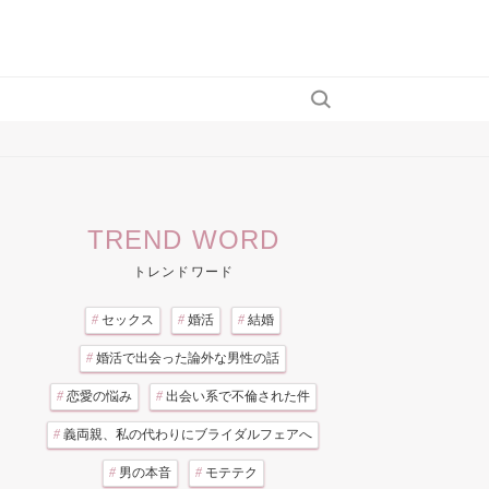
TREND WORD
トレンドワード
#
セックス
#
婚活
#
結婚
#
婚活で出会った論外な男性の話
#
恋愛の悩み
#
出会い系で不倫された件
#
義両親、私の代わりにブライダルフェアへ
#
男の本音
#
モテテク