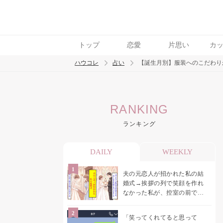
トップ
恋愛
片思い
カ
ハウコレ
占い
【誕生月別】服装へのこだわり
検索
RANKING
トレンド ワード
ランキング
DAILY
WEEKLY
夫の元恋人が招かれた私の結
婚式→挨拶の列で笑顔を作れ
なかった私が、控室の前で彼
女を呼び止めた理由
「笑ってくれてると思って