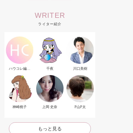
WRITER
ライター紹介
ハウコレ編集
千夜
川口美樹
部．
神崎桃子
上岡 史奈
P山P太
もっと見る