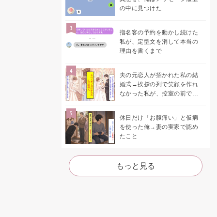
の中に見つけた
指名客の予約を動かし続けた
私が、定型文を消して本当の
理由を書くまで
夫の元恋人が招かれた私の結
婚式→挨拶の列で笑顔を作れ
なかった私が、控室の前で彼
女を呼び止めた理由
休日だけ「お腹痛い」と仮病
を使った俺→妻の実家で認め
たこと
もっと見る