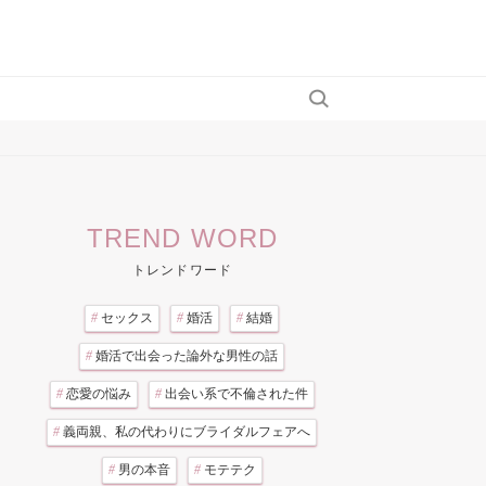
TREND WORD
トレンドワード
#
セックス
#
婚活
#
結婚
#
婚活で出会った論外な男性の話
#
恋愛の悩み
#
出会い系で不倫された件
#
義両親、私の代わりにブライダルフェアへ
#
男の本音
#
モテテク