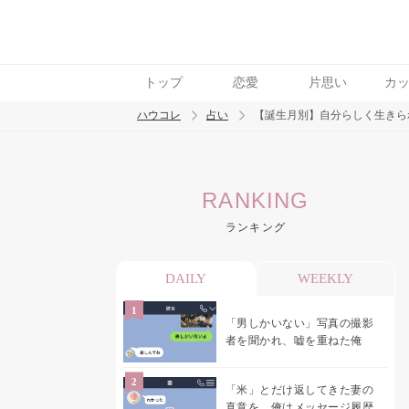
トップ
恋愛
片思い
カ
ハウコレ
占い
【誕生月別】自分らしく生きら
検索
RANKING
トレンド ワード
ランキング
DAILY
WEEKLY
「男しかいない」写真の撮影
者を聞かれ、嘘を重ねた俺
「米」とだけ返してきた妻の
真意を、俺はメッセージ履歴