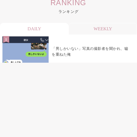
RANKING
ランキング
DAILY
WEEKLY
「男しかいない」写真の撮影者を聞かれ、嘘
を重ねた俺
「米」とだけ返してきた妻の真意を、俺はメ
ッセージ履歴の中に見つけた
指名客の予約を動かし続けた私が、定型文を
消して本当の理由を書くまで