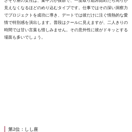
さそり座の女性は、集中力が抜群で、一度取り組み始めたら周りが
見えなくなるほどのめり込むタイプです。仕事ではその深い洞察力
でプロジェクトを成功に導き、デートでは彼だけに注ぐ情熱的な愛
情で特別感を演出します。普段はクールに見えますが、二人きりの
時間では甘い言葉も惜しみません。その意外性に彼がドキッとする
場面も多いでしょう。
第2位：しし座