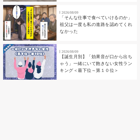
2026/08/09
「そんな仕事で食べていけるのか」
祖父は一度も私の進路を認めてくれ
なかった
2026/08/09
【誕生月別】「効果音が口から出ち
ゃう」一緒にいて飽きない女性ラン
キング＜最下位～第１０位＞