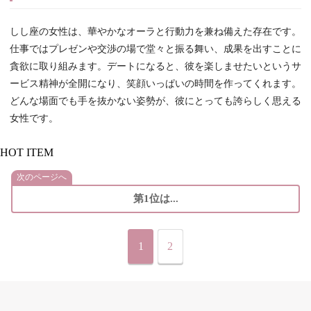
しし座の女性は、華やかなオーラと行動力を兼ね備えた存在です。
仕事ではプレゼンや交渉の場で堂々と振る舞い、成果を出すことに
貪欲に取り組みます。デートになると、彼を楽しませたいというサ
ービス精神が全開になり、笑顔いっぱいの時間を作ってくれます。
どんな場面でも手を抜かない姿勢が、彼にとっても誇らしく思える
女性です。
HOT ITEM
次のページへ
第1位は...
1
2