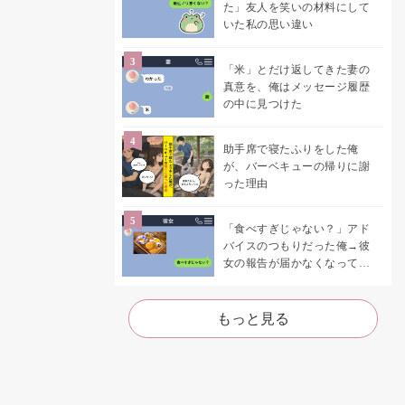
た」友人を笑いの材料にして
いた私の思い違い
「米」とだけ返してきた妻の
真意を、俺はメッセージ履歴
の中に見つけた
助手席で寝たふりをした俺
が、バーベキューの帰りに謝
った理由
「食べすぎじゃない？」アド
バイスのつもりだった俺→彼
女の報告が届かなくなって、
初めて自分の言葉を読み返し
た
もっと見る