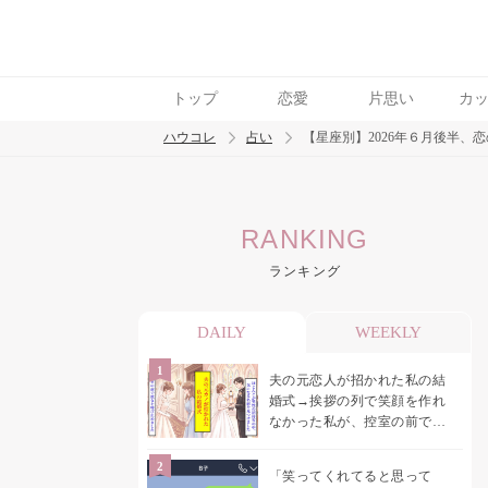
トップ
恋愛
片思い
カ
ハウコレ
占い
【星座別】2026年６月後半
検索
RANKING
トレンド ワード
ランキング
DAILY
WEEKLY
夫の元恋人が招かれた私の結
婚式→挨拶の列で笑顔を作れ
なかった私が、控室の前で彼
女を呼び止めた理由
「笑ってくれてると思って