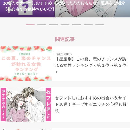
女性のオナニーにおすすめ！人気の大人のおもちゃ・道具をご紹介
【初心者でも気持ちいい♡】
関連記事
2026/08/07
【星座別】この夏、恋のチャンスが訪
れる女性ランキング＜第１位〜第３位
＞
セフレ探しにおすすめの出会い系サイ
ト10選！キープするエッチの心得も解
説