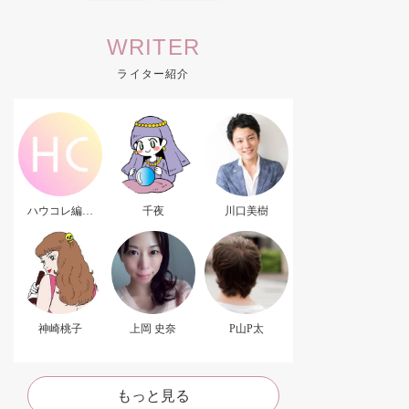
WRITER
ライター紹介
ハウコレ編集
千夜
川口美樹
部．
神崎桃子
上岡 史奈
P山P太
もっと見る