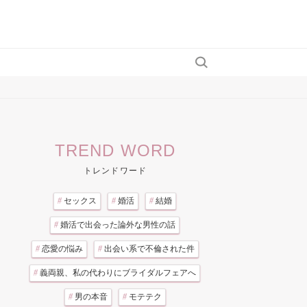
TREND WORD
トレンドワード
#
セックス
#
婚活
#
結婚
#
婚活で出会った論外な男性の話
#
恋愛の悩み
#
出会い系で不倫された件
#
義両親、私の代わりにブライダルフェアへ
#
男の本音
#
モテテク