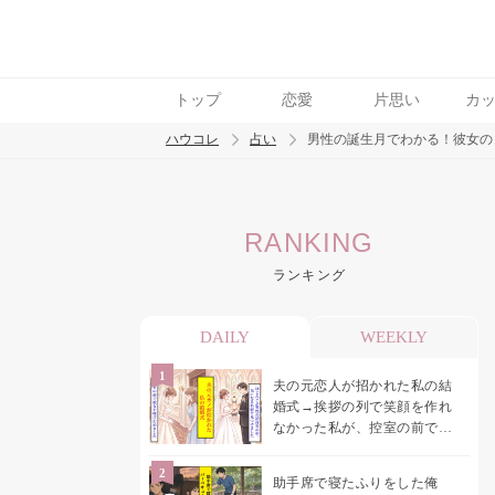
トップ
恋愛
片思い
カ
ハウコレ
占い
男性の誕生月でわかる！彼女の
検索
RANKING
トレンド ワード
ランキング
DAILY
WEEKLY
夫の元恋人が招かれた私の結
婚式→挨拶の列で笑顔を作れ
なかった私が、控室の前で彼
女を呼び止めた理由
助手席で寝たふりをした俺