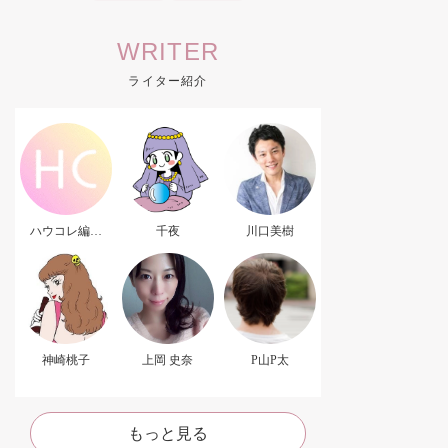
WRITER
ライター紹介
ハウコレ編集
千夜
川口美樹
部．
神崎桃子
上岡 史奈
P山P太
もっと見る