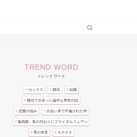
TREND WORD
トレンドワード
#
セックス
#
婚活
#
結婚
#
婚活で出会った論外な男性の話
#
恋愛の悩み
#
出会い系で不倫された件
#
義両親、私の代わりにブライダルフェアへ
#
男の本音
#
モテテク