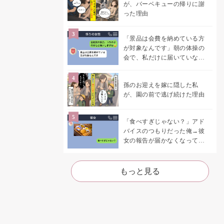
が、バーベキューの帰りに謝
った理由
「景品は会費を納めている方
が対象なんです」朝の体操の
会で、私だけに届いていなか
った案内
孫のお迎えを嫁に隠した私
が、園の前で逃げ続けた理由
「食べすぎじゃない？」アド
バイスのつもりだった俺→彼
女の報告が届かなくなって、
初めて自分の言葉を読み返し
た
もっと見る