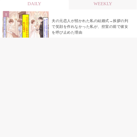
DAILY
WEEKLY
夫の元恋人が招かれた私の結婚式→挨拶の列
で笑顔を作れなかった私が、控室の前で彼女
を呼び止めた理由
「笑ってくれてると思ってた」友人を笑いの
材料にしていた私の思い違い
「米」とだけ返してきた妻の真意を、俺はメ
ッセージ履歴の中に見つけた
助手席で寝たふりをした俺が、バーベキュー
の帰りに謝った理由