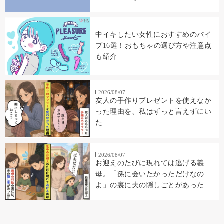
中イキしたい女性におすすめのバイ
ブ16選！おもちゃの選び方や注意点
も紹介
2026/08/07
友人の手作りプレゼントを使えなか
った理由を、私はずっと言えずにい
た
2026/08/07
お迎えのたびに現れては逃げる義
母。「孫に会いたかっただけなの
よ」の裏に夫の隠しごとがあった