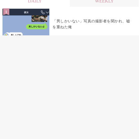
DAILY
WEEKLY
「男しかいない」写真の撮影者を聞かれ、嘘
を重ねた俺
「米」とだけ返してきた妻の真意を、俺はメ
ッセージ履歴の中に見つけた
指名客の予約を動かし続けた私が、定型文を
消して本当の理由を書くまで
夫の元恋人が招かれた私の結婚式→挨拶の列
で笑顔を作れなかった私が、控室の前で彼女
を呼び止めた理由