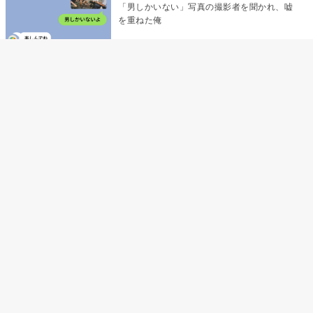
「男しかいない」写真の撮影者を聞かれ、嘘
を重ねた俺
「米」とだけ返してきた妻の真意を、俺はメ
ッセージ履歴の中に見つけた
指名客の予約を動かし続けた私が、定型文を
消して本当の理由を書くまで
夫の元恋人が招かれた私の結婚式→挨拶の列
で笑顔を作れなかった私が、控室の前で彼女
を呼び止めた理由