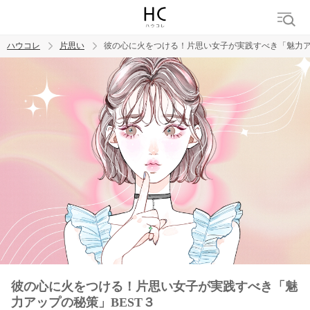
ハウコレ
片思い
彼の心に火をつける！片思い女子が実践すべき「魅力ア
検索
トレンド ワード
モテテク
恋がしたい
女磨き
彼の心に火をつける！片思い女子が実践すべき「魅
力アップの秘策」BEST３