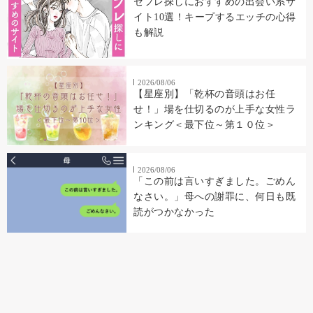
セフレ探しにおすすめの出会い系サ
イト10選！キープするエッチの心得
も解説
2026/08/06
【星座別】「乾杯の音頭はお任
せ！」場を仕切るのが上手な女性ラ
ンキング＜最下位～第１０位＞
2026/08/06
「この前は言いすぎました。ごめん
なさい。」母への謝罪に、何日も既
読がつかなかった