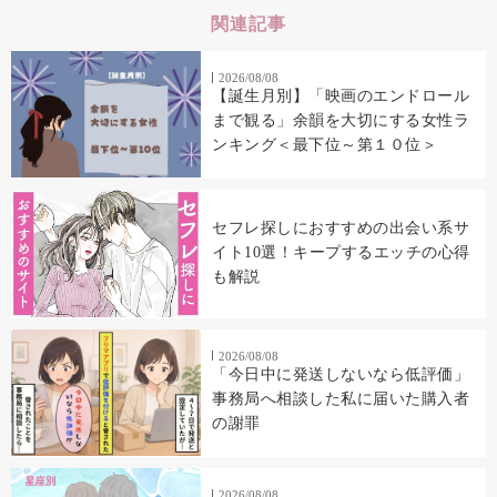
関連記事
2026/08/08
【誕生月別】「映画のエンドロール
まで観る」余韻を大切にする女性ラ
ンキング＜最下位～第１０位＞
セフレ探しにおすすめの出会い系サ
イト10選！キープするエッチの心得
も解説
2026/08/08
「今日中に発送しないなら低評価」
事務局へ相談した私に届いた購入者
の謝罪
2026/08/08