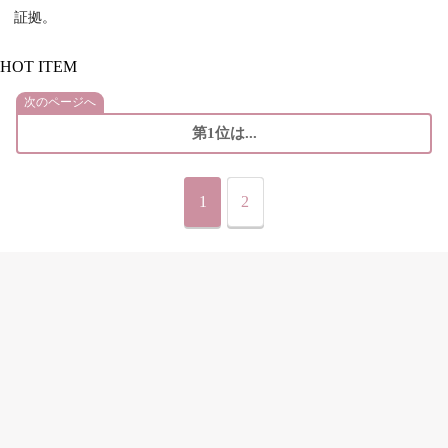
証拠。
HOT ITEM
次のページへ
第1位は...
1
2