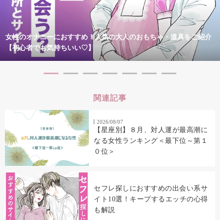
女性のオナニーにおすすめ！人気の大人のおもちゃ・道具をご紹介
【初心者でも気持ちいい♡】
関連記事
2026/08/07
【星座別】８月、対人運が最高潮に
なる女性ランキング＜最下位～第１
０位＞
セフレ探しにおすすめの出会い系サ
イト10選！キープするエッチの心得
も解説