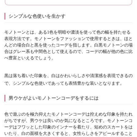
シンプルな色使いを生かす
モノトーンとは、ある1色を明暗や濃淡を使って色の幅を持たせる
表現方法です。モノトーンをファッションで使用するときは、ほと
んどの場合白と黒を使ったコーデを指します。白黒モノトーンの場
合はグレー系も中間色として使えるので、コーデの幅が他の色に比
べ豊富といえるでしょう。
黒は落ち着いた印象を、白はかわいらしさや清潔感を表現できるの
で、シンプルな色使いであっても表情豊かな装いとなります。
男ウケがよいモノトーンコーデをするには
色で遊ぶのを極力抑えたモノトーンコーデは控えめな印象を持たれ
がちですが、男ウケは良いのか気になるところです。モノトーンコ
ーデはフワッとした印象のインナーを着たり、短めのスカートをは
いたり、白の面積を大きくすると、女性らしさをアピールすること