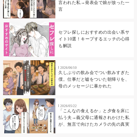
言われた私→発表会で娘が放った一
言
セフレ探しにおすすめの出会い系サ
イト10選！キープするエッチの心得
も解説
2026/06/10
久しぶりの飲み会でつい飲みすぎた
僕。仕事だと嘘をついた朝帰りを、
母のメッセージに暴かれた
2026/05/22
「こんなの食えるか」と夕食を床に
払う夫→義父母に通報されかけた私
が、無言で向けたカメラの先の真実