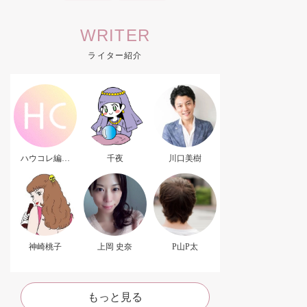
WRITER
ライター紹介
ハウコレ編集
千夜
川口美樹
部．
神崎桃子
上岡 史奈
P山P太
もっと見る