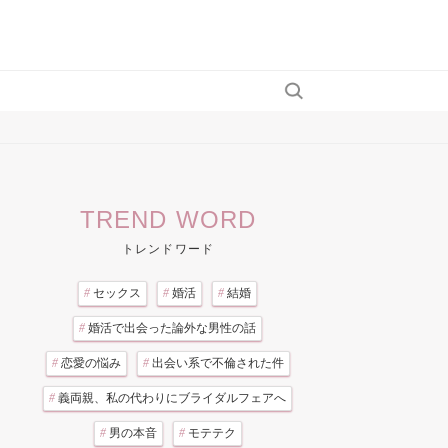
TREND WORD
トレンドワード
#
セックス
#
婚活
#
結婚
#
婚活で出会った論外な男性の話
#
恋愛の悩み
#
出会い系で不倫された件
#
義両親、私の代わりにブライダルフェアへ
#
男の本音
#
モテテク