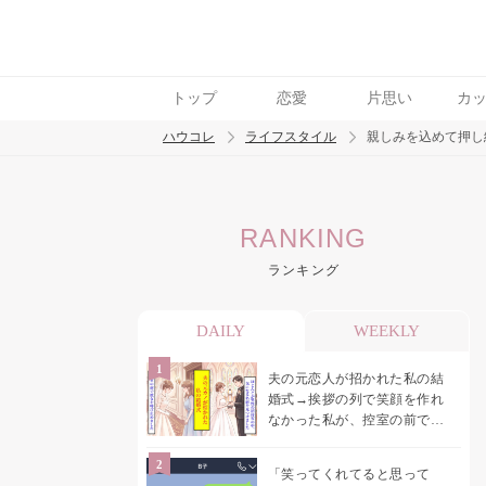
トップ
恋愛
片思い
カ
ハウコレ
ライフスタイル
親しみを込めて押し
検索
RANKING
トレンド ワード
ランキング
DAILY
WEEKLY
夫の元恋人が招かれた私の結
婚式→挨拶の列で笑顔を作れ
なかった私が、控室の前で彼
女を呼び止めた理由
「笑ってくれてると思って