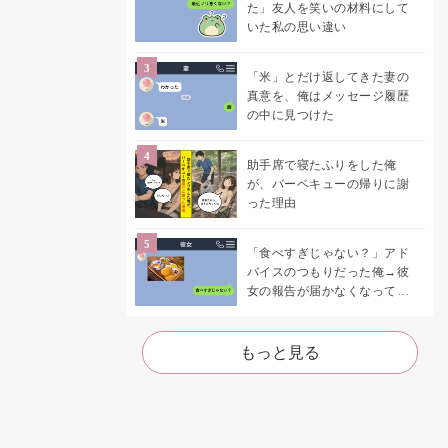
た」友人を笑いの材料にして
いた私の思い違い
「米」とだけ返してきた妻の
真意を、俺はメッセージ履歴
の中に見つけた
助手席で寝たふりをした俺
が、バーベキューの帰りに謝
った理由
「食べすぎじゃない？」アド
バイスのつもりだった俺→彼
女の報告が届かなくなって、
初めて自分の言葉を読み返し
た
もっと見る