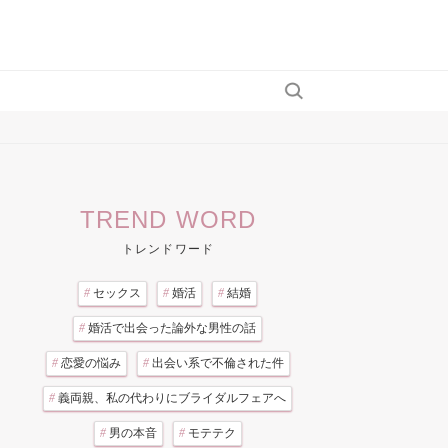
TREND WORD
トレンドワード
#
セックス
#
婚活
#
結婚
#
婚活で出会った論外な男性の話
#
恋愛の悩み
#
出会い系で不倫された件
#
義両親、私の代わりにブライダルフェアへ
#
男の本音
#
モテテク