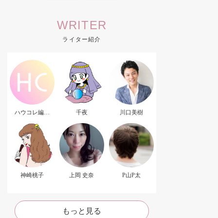
WRITER
ライター紹介
ハウコレ編集
千夜
川口美樹
部．
神崎桃子
上岡 史奈
P山P太
もっと見る