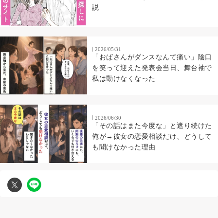
説
2026/05/31
「おばさんがダンスなんて痛い」陰口
を笑って迎えた発表会当日、舞台袖で
私は動けなくなった
2026/06/30
「その話はまた今度な」と遮り続けた
俺が→彼女の恋愛相談だけ、どうして
も聞けなかった理由