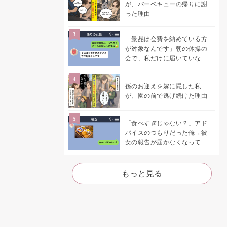
が、バーベキューの帰りに謝
った理由
「景品は会費を納めている方
が対象なんです」朝の体操の
会で、私だけに届いていなか
った案内
孫のお迎えを嫁に隠した私
が、園の前で逃げ続けた理由
「食べすぎじゃない？」アド
バイスのつもりだった俺→彼
女の報告が届かなくなって、
初めて自分の言葉を読み返し
た
もっと見る