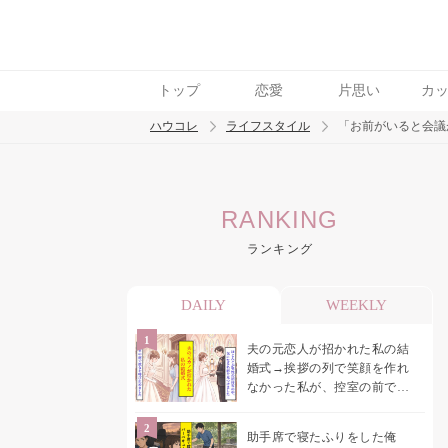
トップ
恋愛
片思い
カ
ハウコレ
ライフスタイル
「お前がいると会議
検索
RANKING
トレンド ワード
ランキング
DAILY
WEEKLY
夫の元恋人が招かれた私の結
婚式→挨拶の列で笑顔を作れ
なかった私が、控室の前で彼
女を呼び止めた理由
助手席で寝たふりをした俺