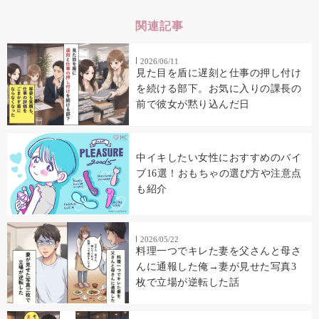
関連記事
2026/06/11
見た目を盾に遅刻と仕事の押し付け
を続ける部下。お気に入りの課長の
前で彼女が黙り込んだ日
中イキしたい女性におすすめのバイ
ブ16選！おもちゃの選び方や注意点
も紹介
2026/05/22
料理一つでキレた妻を父さんと母さ
んに通報した俺→妻が見せた写真3
枚で立場が逆転した話