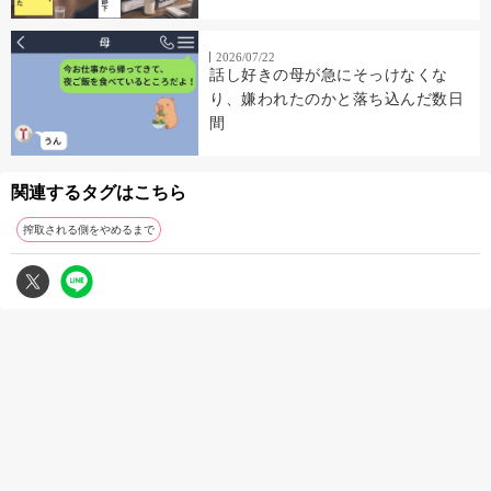
2026/07/22
話し好きの母が急にそっけなくな
り、嫌われたのかと落ち込んだ数日
間
関連するタグはこちら
搾取される側をやめるまで