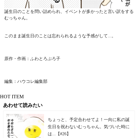
誕生日のことを問い詰められ、イベントが多かったと言い訳をする
むっちゃん。
このまま誕生日のことは忘れられるような予感がして...。
原作・作画：ふわとろぷろ子
編集：ハウコレ編集部
HOT ITEM
あわせて読みたい
ちょっと、予定合わせてよ！一向に私の誕
生日を祝わないむっちゃん。気づいた時に
は...【#26】