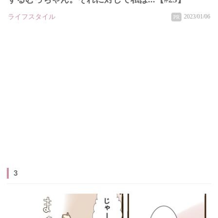
ライフスタイル
2023/01/06
PR
3