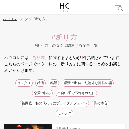
ハウコレ
タグ「断り方」
検索
#断り方
「#断り方」のタグに関連する記事一覧
トレンド ワード
ハウコレには
「断り方」
に関するまとめが
9
件掲載されています。
結婚
セックス
カップル
男の本音
モテテク
婚活
こちらのページでハウコレの「断り方」に関するまとめをお楽し
みいただけます。
セックス
婚活
結婚
婚活で出会った論外な男性の話
恋愛の悩み
出会い系で不倫された件
義両親、私の代わりにブライダルフェアへ
男の本音
モテテク
福井 優
2020/02/12