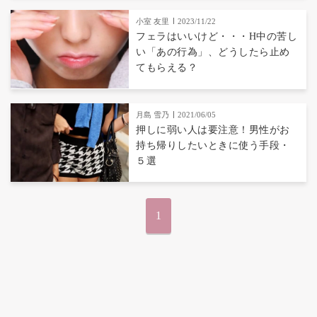
小室 友里
2023/11/22
フェラはいいけど・・・H中の苦し
い「あの行為」、どうしたら止め
てもらえる？
月島 雪乃
2021/06/05
押しに弱い人は要注意！男性がお
持ち帰りしたいときに使う手段・
５選
1