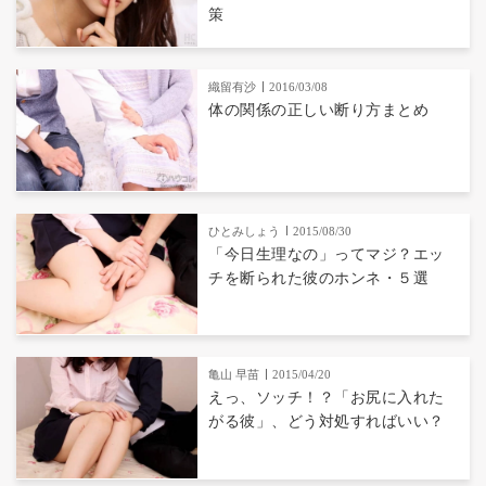
策
織留有沙
2016/03/08
体の関係の正しい断り方まとめ
ひとみしょう
2015/08/30
「今日生理なの」ってマジ？エッ
チを断られた彼のホンネ・５選
亀山 早苗
2015/04/20
えっ、ソッチ！？「お尻に入れた
がる彼」、どう対処すればいい？