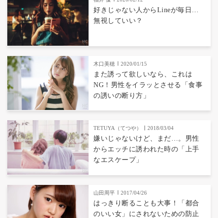
好きじゃない人からLineが毎日…
無視していい？
木口美穂
2020/01/15
また誘って欲しいなら、これは
NG！男性をイラッとさせる「食事
の誘いの断り方」
TETUYA（てつや）
2018/03/04
嫌いじゃないけど、まだ…。男性
からエッチに誘われた時の「上手
なエスケープ」
山田周平
2017/04/26
はっきり断ることも大事！「都合
のいい女」にされないための防止