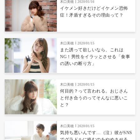
木口美穂
2020/01/16
イケメン好きだけどイケメン恐怖
症！矛盾すぎるその理由って？
木口美穂
2020/01/15
また誘って欲しいなら、これは
NG！男性をイラッとさせる「食事
の誘いの断り方」
木口美穂
2020/01/15
何目的？って言われる。おじさん
と付き合うのってそんなに悪いこ
と？
木口美穂
2020/01/15
気持ち悪いんです…（泣）彼がSNS
でグラドルに絡むのをやめさせる