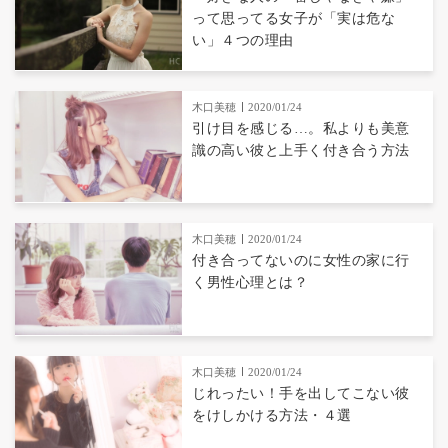
って思ってる女子が「実は危な
い」４つの理由
木口美穂
2020/01/24
引け目を感じる…。私よりも美意
識の高い彼と上手く付き合う方法
木口美穂
2020/01/24
付き合ってないのに女性の家に行
く男性心理とは？
木口美穂
2020/01/24
じれったい！手を出してこない彼
をけしかける方法・４選