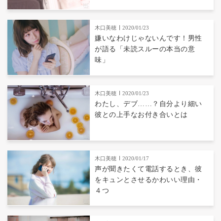
木口美穂
2020/01/23
嫌いなわけじゃないんです！男性
が語る「未読スルーの本当の意
味」
木口美穂
2020/01/23
わたし、デブ……？自分より細い
彼との上手なお付き合いとは
木口美穂
2020/01/17
声が聞きたくて電話するとき、彼
をキュンとさせるかわいい理由・
４つ