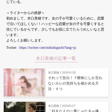
じている。
＜ライターからの挨拶＞
初めまして、木口美穂です。女の子が可愛くいるために、恋愛
で泣いてほしくない！ハッピーな恋愛が女の子を可愛くすると
信じているからです。少しでもお役に立てたらうれしいなと思
います。
よろしくお願いします。
Twitter :
https://twitter.com/mihokiguchi?lang=ja
木口美穂の記事一覧
木口美穂
2020/01/28
それって告白！？曖昧にしか言わ
ないカレの気持ちを確かめる方
法・４つ
木口美穂
2020/01/27
「好きな人の一番じゃなきゃ嫌」