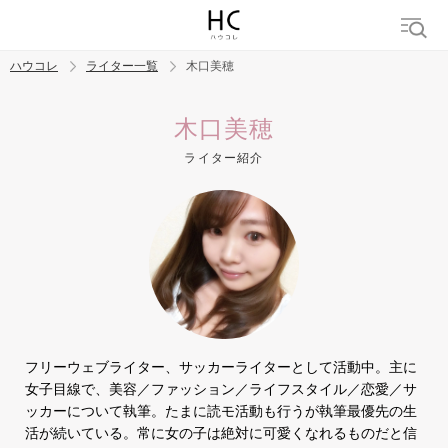
ハウコレ
ライター一覧
木口美穂
検索
木口美穂
ライター紹介
トレンド ワード
結婚
セックス
カップル
男の本音
モテテク
婚活
フリーウェブライター、サッカーライターとして活動中。主に
女子目線で、美容／ファッション／ライフスタイル／恋愛／サ
ッカーについて執筆。たまに読モ活動も行うが執筆最優先の生
活が続いている。常に女の子は絶対に可愛くなれるものだと信