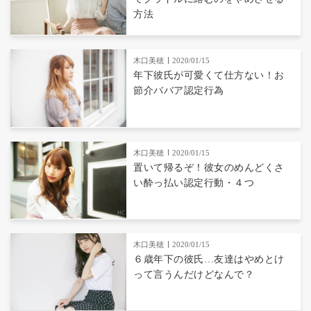
方法
木口美穂
2020/01/15
年下彼氏が可愛くて仕方ない！お
節介ババア認定行為
木口美穂
2020/01/15
置いて帰るぞ！彼女のめんどくさ
い酔っ払い認定行動・４つ
木口美穂
2020/01/15
６歳年下の彼氏…友達はやめとけ
って言うんだけどなんで？