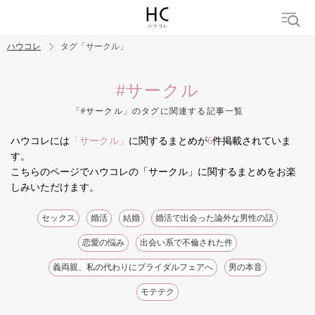
ハウコレ
タグ「サークル」
検索
#サークル
「#サークル」のタグに関連する記事一覧
トレンド ワード
ハウコレには
「サークル」
に関するまとめが
6
件掲載されていま
結婚
セックス
カップル
男の本音
モテテク
婚活
す。
こちらのページでハウコレの「サークル」に関するまとめをお楽
しみいただけます。
セックス
婚活
結婚
婚活で出会った論外な男性の話
恋愛の悩み
出会い系で不倫された件
義両親、私の代わりにブライダルフェアへ
男の本音
モテテク