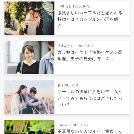
小嶋 もも
2020/04/25
微笑ましいカップルだと思われる
特徴とは？カップルの心理を紹
介！
遣水あかり
2020/03/16
ガリ勉はイヤ！「性格イケメン高
学歴」男子の見分け方・４つ
和
2020/01/18
サークルの後輩に片思い中…女性
としてみてもらうにはどうしたら
いい？
KANA♪
2023/11/22
不器用なのがカワイイ！童貞くん