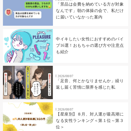
「景品は会費を納めている方が対象
なんです」朝の体操の会で、私だけ
に届いていなかった案内
中イキしたい女性におすすめのバイ
ブ16選！おもちゃの選び方や注意点
も紹介
2026/08/07
「足音、何とかなりませんか」繰り
返し届く苦情に限界を感じた私
2026/08/07
【星座別】８月、対人運が最高潮に
なる女性ランキング＜第１位～第３
位＞