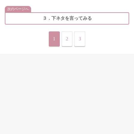
次のページへ
３．下ネタを言ってみる
1
2
3