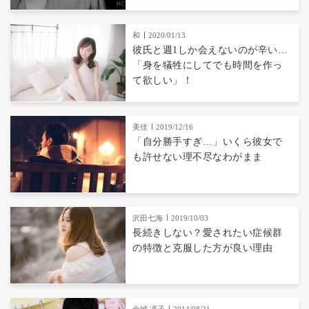
和
2020/01/13
彼氏と週1しか会えないのが辛い…
「身を犠牲にしてでも時間を作っ
て欲しい」！
美佳
2019/12/16
「自分勝手すぎ…」いくら彼女で
も許せない理不尽なわがまま
沢田七海
2019/10/03
長続きしない？愛されたい症候群
の特徴と克服した方が良い理由