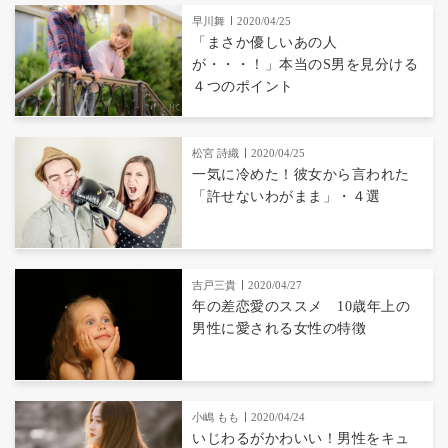
早川舞
2020/04/25
「まさか優しいあの人
が・・・！」本当のS男を見分ける
４つのポイント
松宮 詩織
2020/04/25
一気に冷めた！彼女から言われた
「許せないわがまま」・４選
吉戸三貴
2020/04/27
年の差恋愛のススメ 10歳年上の
男性に愛される女性の特徴
小嶋 もも
2020/04/24
いじわるがかわいい！男性をキュ