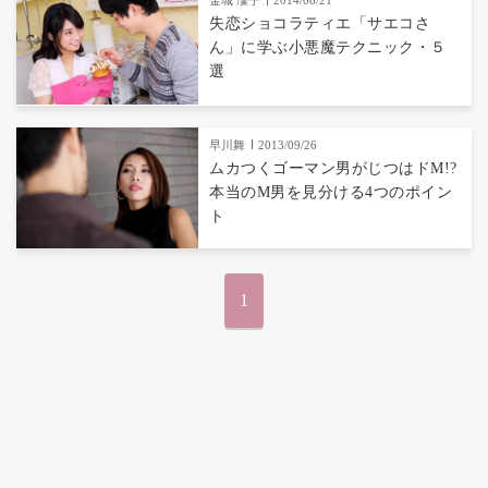
金城 凜子
2014/08/21
失恋ショコラティエ「サエコさ
ん」に学ぶ小悪魔テクニック・５
選
早川舞
2013/09/26
ムカつくゴーマン男がじつはドM!?
本当のM男を見分ける4つのポイン
ト
1