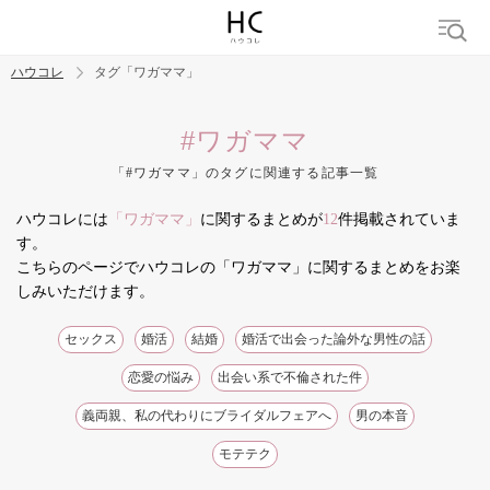
ハウコレ
タグ「ワガママ」
検索
#ワガママ
「#ワガママ」のタグに関連する記事一覧
トレンド ワード
ハウコレには
「ワガママ」
に関するまとめが
12
件掲載されていま
結婚
セックス
カップル
男の本音
モテテク
婚活
す。
こちらのページでハウコレの「ワガママ」に関するまとめをお楽
しみいただけます。
セックス
婚活
結婚
婚活で出会った論外な男性の話
恋愛の悩み
出会い系で不倫された件
義両親、私の代わりにブライダルフェアへ
男の本音
モテテク