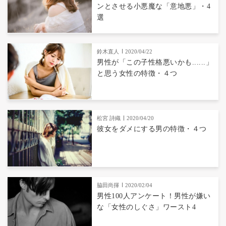
ンとさせる小悪魔な「意地悪」・4
選
鈴木直人
2020/04/22
男性が「この子性格悪いかも......」
と思う女性の特徴・４つ
松宮 詩織
2020/04/20
彼女をダメにする男の特徴・４つ
脇田尚揮
2020/02/04
男性100人アンケート！男性が嫌い
な「女性のしぐさ」ワースト4