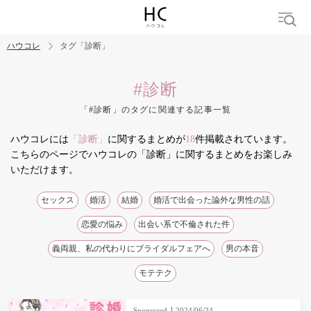
ハウコレ
タグ「診断」
検索
#診断
「#診断」のタグに関連する記事一覧
トレンド ワード
ハウコレには
「診断」
に関するまとめが
18
件掲載されています。
結婚
セックス
カップル
男の本音
モテテク
婚活
こちらのページでハウコレの「診断」に関するまとめをお楽しみ
いただけます。
セックス
婚活
結婚
婚活で出会った論外な男性の話
恋愛の悩み
出会い系で不倫された件
義両親、私の代わりにブライダルフェアへ
男の本音
モテテク
Sponsored
2024/06/24