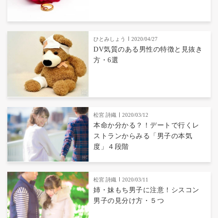
ひとみしょう
2020/04/27
DV気質のある男性の特徴と見抜き
方・6選
松宮 詩織
2020/03/12
本命か分かる？！デートで行くレ
ストランからみる「男子の本気
度」４段階
松宮 詩織
2020/03/11
姉・妹もち男子に注意！シスコン
男子の見分け方・５つ