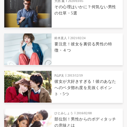
大西 薫
2020/03/05
その心理はいかに？何気ない男性
の仕草・5選
鈴木直人
2021/02/24
要注意！彼女を裏切る男性の特
徴・４つ
P山P太
2013/12/19
彼女が大好きすぎる！彼のあなた
へのベタ惚れ度を見抜くポイン
ト・5つ
ひとみしょう
2016/02/08
部位別！男性からのボディタッチ
の意味とは