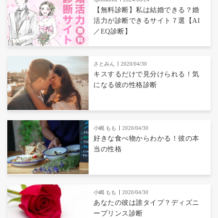
【無料診断】私は結婚できる？婚
活力が診断できるサイト７選【AI
／EQ診断】
さとみん
2020/04/30
キスするだけで見分けられる！気
になる彼の性格診断
小嶋 もも
2020/04/30
好きな食べ物からわかる！彼の本
当の性格
小嶋 もも
2020/04/30
あなたの彼は誰タイプ？ディズニ
ープリンス診断