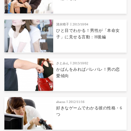
清水晴子
2013/10/04
ひと目でわかる！男性が「本命女
子」に見せる言動：H後編
さとみん
2013/10/02
かばんをみればバレバレ！男の恋
愛傾向
abacus
2012/11/16
好きなゲームでわかる彼の性格・6
つ