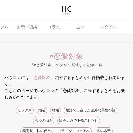
ップル
失恋・復縁
コラム
占い
スタイル
#恋愛対象
「#恋愛対象」のタグに関連する記事一覧
ハウコレには
「恋愛対象」
に関するまとめが
12
件掲載されていま
テテク
婚活
す。
こちらのページでハウコレの「恋愛対象」に関するまとめをお楽
しみいただけます。
セックス
婚活
結婚
婚活で出会った論外な男性の話
恋愛の悩み
出会い系で不倫された件
義両親、私の代わりにブライダルフェアへ
男の本音