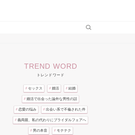
TREND WORD
トレンドワード
#
セックス
#
婚活
#
結婚
#
婚活で出会った論外な男性の話
#
恋愛の悩み
#
出会い系で不倫された件
#
義両親、私の代わりにブライダルフェアへ
#
男の本音
#
モテテク