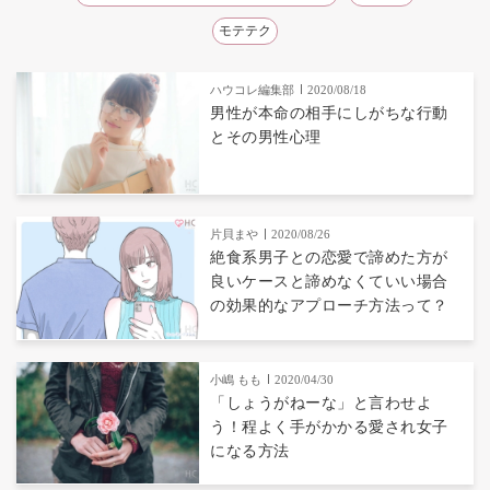
モテテク
ハウコレ編集部
2020/08/18
男性が本命の相手にしがちな行動
とその男性心理
片貝まや
2020/08/26
絶食系男子との恋愛で諦めた方が
良いケースと諦めなくていい場合
の効果的なアプローチ方法って？
小嶋 もも
2020/04/30
「しょうがねーな」と言わせよ
う！程よく手がかかる愛され女子
になる方法