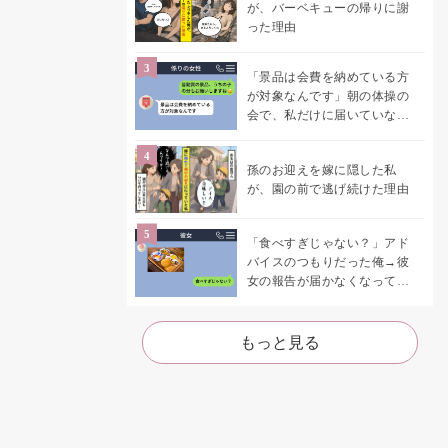
が、バーベキューの帰りに謝
った理由
「景品は会費を納めている方
が対象なんです」朝の体操の
会で、私だけに届いていなか
った案内
孫のお迎えを嫁に隠した私
が、園の前で逃げ続けた理由
「食べすぎじゃない？」アド
バイスのつもりだった俺→彼
女の報告が届かなくなって、
初めて自分の言葉を読み返し
た
もっと見る