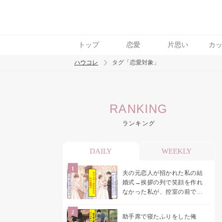
トップ
恋愛
片思い
カ
ハウコレ
タグ「恋愛対象」
検索
RANKING
トレンド ワード
ランキング
結婚
セックス
カップル
男の本音
モ
DAILY
WEEKLY
夫の元恋人が招かれた私の結
婚式→挨拶の列で笑顔を作れ
なかった私が、控室の前で彼
女を呼び止めた理由
助手席で寝たふりをした俺