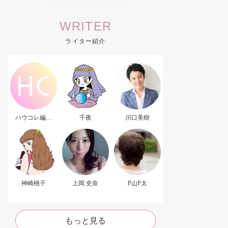
WRITER
ライター紹介
ハウコレ編集
千夜
川口美樹
部．
神崎桃子
上岡 史奈
P山P太
もっと見る