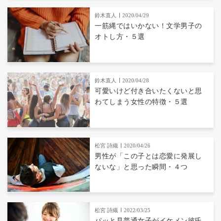
鈴木直人
2020/04/29
一筋縄ではいかない！文学男子の
オトし方・５選
鈴木直人
2020/04/28
可愛いけど付き合いたくないと思
わてしまう女性の特徴・５選
松宮 詩織
2020/04/26
男性が「この子とは恋愛に発展し
ないな」と思った瞬間・４つ
松宮 詩織
2022/03/25
パッと見普通女子がイケメン彼氏