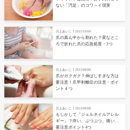
ない「汚足」のコワ～イ現実
川上あいこ
2015/10/04
爪の真ん中から割れた？変なとこ
ろで折れた爪の応急処置・3つ
川上あいこ
2015/09/09
爪がガクガク？伸ばしすぎな方は
要注意！爪甲剥離症の注意・ポイ
ント４つ
川上あいこ
2015/09/08
もしかして「ジェルネイルアレル
ギー」？痒い、ぶつぶつ、痛い…
要注意ポイント4つ