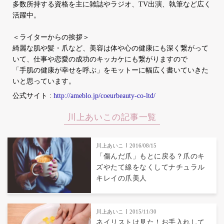
多数所持する資格を主に雑誌やラジオ、TV出演、執筆など広く
活躍中。
＜ライターからの挨拶＞
綺麗な肌や髪・爪など、美容は体や心の健康にも深く繋がって
いて、仕事や恋愛の成功のキッカケにも繋がりますので
「手肌の健康が幸せを呼ぶ」をモットーに幅広く書いていきた
いと思っています。
公式サイト :
http://ameblo.jp/coeurbeauty-co-ltd/
川上あいこの記事一覧
川上あいこ
2016/08/15
「傷んだ爪」もとに戻る？爪のキ
ズやたて線をなくしてナチュラル
キレイの爪美人
川上あいこ
2015/11/30
ネイリストは見た！お手入れして