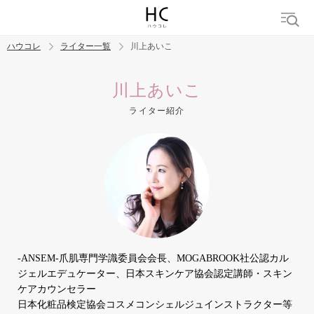
ハウコレ
ライター一覧
川上あいこ
検索
川上あいこ
ライター紹介
トレンド ワード
結婚
セックス
カップル
男の本音
モテテク
婚活
-ANSEM-爪肌専門学識委員会会長、MOGABROOK社公認カル
ジェルエデュケーター、日本スキンケア協会認定講師・スキン
ケアカウンセラー
日本化粧品検定協会コスメコンシェルジュインストラクター等