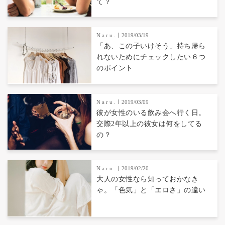
て？
N a r u .
2019/03/19
「あ、この子いけそう」持ち帰ら
れないためにチェックしたい６つ
のポイント
N a r u .
2019/03/09
彼が女性のいる飲み会へ行く日。
交際2年以上の彼女は何をしてる
の？
N a r u .
2019/02/20
大人の女性なら知っておかなき
ゃ。「色気」と「エロさ」の違い