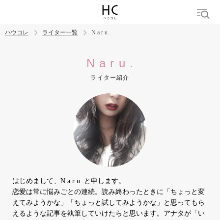
ハウコレ
ライター一覧
N a r u .
検索
N a r u .
ライター紹介
トレンド ワード
結婚
セックス
カップル
男の本音
モテテク
婚活
はじめまして、N a r u .と申します。
恋愛は常に悩みごとの連続。読み終わったときに「ちょっと変
えてみようかな」「ちょっと試してみようかな」と思ってもら
えるような記事を執筆していけたらと思います。アナタが「い