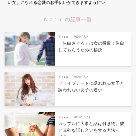
い女」になれる恋愛のお手伝いができますように♡
N a r u .の記事一覧
N a r u .
2020/05/21
「告白させる」は女の役目！告白
してもらうための秘訣
N a r u .
2020/05/21
ドライブデートに誘われる女子と
誘われない女子の違い
N a r u .
2019/03/23
カップルに大事な話は付き物。彼
と真剣な話し合いをする方法っ