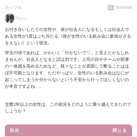
カップル
2019/03/09
PR
N a r u .
お付き合いしたての女性や、彼が社会人になるもしくは社会人で
ある女性が1度はぶち当たる《彼が女性のいる飲み会に参加せざる
をえない》という状況。
学生の頃であれば、かわいく「行かないで♡」と言えたかもしれ
ませんが、社会人となると話は別です。上司の目やチームや部署
の一体感を高めるためなど、様々なことが原因して断ることはほ
ぼ不可能となります。ただやっぱり、女性のいる飲み会はなにが
起こってしまうか分からないという不安から行ってほしくないの
が本音ですよね…。
交際2年以上の女性は、この状況をどのように乗り越えてきたので
しょうか？
目次
閉じる