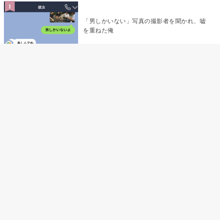
「男しかいない」写真の撮影者を聞かれ、嘘
を重ねた俺
「米」とだけ返してきた妻の真意を、俺はメ
ッセージ履歴の中に見つけた
指名客の予約を動かし続けた私が、定型文を
消して本当の理由を書くまで
夫の元恋人が招かれた私の結婚式→挨拶の列
で笑顔を作れなかった私が、控室の前で彼女
を呼び止めた理由