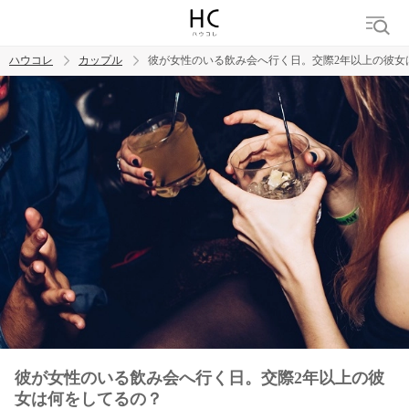
ハウコレ
カップル
彼が女性のいる飲み会へ行く日。交際2年以上の彼女
検索
トレンド ワード
カップル
デート
エッチ
セックス
長続き
彼が女性のいる飲み会へ行く日。交際2年以上の彼
女は何をしてるの？