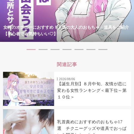
女性のオナニーにおすすめ！人気の大人のおもちゃ・道具をご紹介
【初心者でも気持ちいい♡】
関連記事
2026/08/06
【誕生月別】８月中旬、友情が恋に
変わる女性ランキング＜最下位～第
１０位＞
乳首責めにおすすめのおもちゃ17
選 チクニーグッズや道具でおっぱ