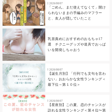
2026/08/07
「ごめん、まだ使えてなくて」開け
られないままの手編みのマフラー
と、友人が隠していたこと
乳首責めにおすすめのおもちゃ17
選 チクニーグッズや道具でおっぱ
いを開発しちゃおう
2026/08/07
【誕生月別】「行列でも文句を言わ
ない」おおらかな女性ランキング＜
最下位～第１０位＞
2026/08/07
【星座別】この夏、恋のチャンスが
訪れる女性ランキング＜第４位〜第