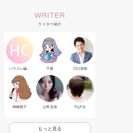
WRITER
ライター紹介
ハウコレ編集
千夜
川口美樹
部．
神崎桃子
上岡 史奈
P山P太
もっと見る