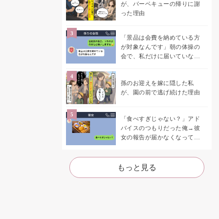
が、バーベキューの帰りに謝
った理由
「景品は会費を納めている方
が対象なんです」朝の体操の
会で、私だけに届いていなか
った案内
孫のお迎えを嫁に隠した私
が、園の前で逃げ続けた理由
「食べすぎじゃない？」アド
バイスのつもりだった俺→彼
女の報告が届かなくなって、
初めて自分の言葉を読み返し
た
もっと見る