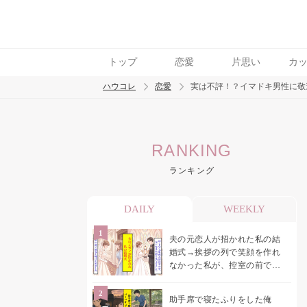
トップ
恋愛
片思い
カ
ハウコレ
恋愛
実は不評！？イマドキ男性に敬
検索
RANKING
トレンド ワード
ランキング
恋愛
DAILY
WEEKLY
夫の元恋人が招かれた私の結
婚式→挨拶の列で笑顔を作れ
なかった私が、控室の前で彼
女を呼び止めた理由
助手席で寝たふりをした俺