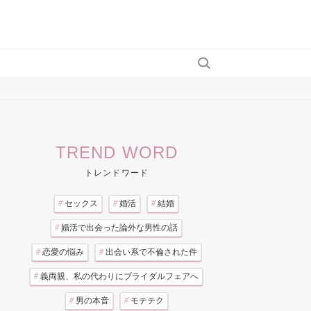
TREND WORD
トレンドワード
#
セックス
#
婚活
#
結婚
#
婚活で出会った論外な男性の話
#
恋愛の悩み
#
出会い系で不倫された件
#
義両親、私の代わりにブライダルフェアへ
#
男の本音
#
モテテク