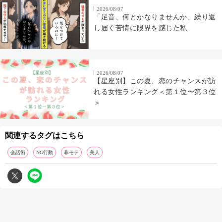
2026/08/07
「足音、何とかなりませんか」繰り返
し届く苦情に限界を感じた私
2026/08/07
【星座別】この夏、恋のチャンスが訪
れる女性ランキング＜第１位〜第３位
＞
関連するタグはこちら
会話術
NG行動
非モテ
美人