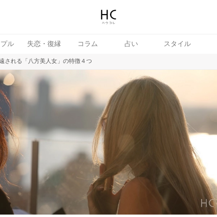
ップル
失恋・復縁
コラム
占い
スタイル
遠される「八方美人女」の特徴４つ