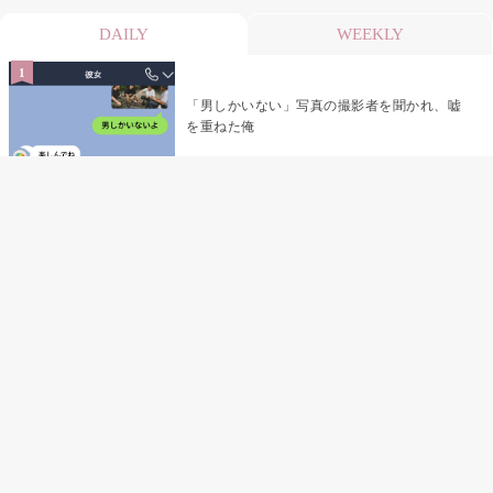
DAILY
WEEKLY
「男しかいない」写真の撮影者を聞かれ、嘘
を重ねた俺
「米」とだけ返してきた妻の真意を、俺はメ
ッセージ履歴の中に見つけた
指名客の予約を動かし続けた私が、定型文を
消して本当の理由を書くまで
夫の元恋人が招かれた私の結婚式→挨拶の列
で笑顔を作れなかった私が、控室の前で彼女