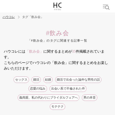
ハウコレ
タグ「飲み会」
検索
#飲み会
「#飲み会」のタグに関連する記事一覧
トレンド ワード
ハウコレには
「飲み会」
に関するまとめが
35
件掲載されていま
結婚
セックス
カップル
男の本音
モテテク
婚活
す。
こちらのページでハウコレの「飲み会」に関するまとめをお楽し
みいただけます。
セックス
婚活
結婚
婚活で出会った論外な男性の話
恋愛の悩み
出会い系で不倫された件
義両親、私の代わりにブライダルフェアへ
男の本音
モテテク