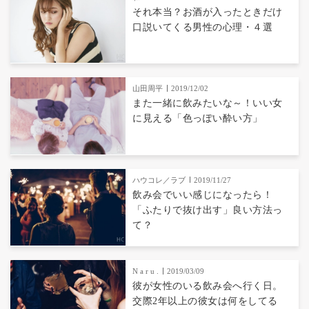
それ本当？お酒が入ったときだけ
口説いてくる男性の心理・４選
山田周平
2019/12/02
また一緒に飲みたいな～！いい女
に見える「色っぽい酔い方」
ハウコレ／ラブ
2019/11/27
飲み会でいい感じになったら！
「ふたりで抜け出す」良い方法っ
て？
N a r u .
2019/03/09
彼が女性のいる飲み会へ行く日。
交際2年以上の彼女は何をしてる