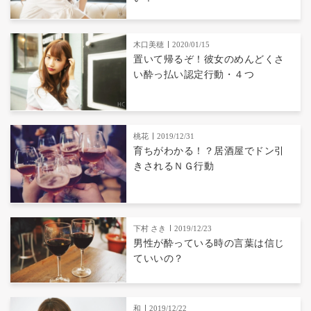
木口美穂
2020/01/15
置いて帰るぞ！彼女のめんどくさ
い酔っ払い認定行動・４つ
桃花
2019/12/31
育ちがわかる！？居酒屋でドン引
きされるＮＧ行動
下村 さき
2019/12/23
男性が酔っている時の言葉は信じ
ていいの？
和
2019/12/22