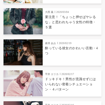
大西 薫
2020/03/04
要注意！「ちょっと押せばヤレる
な」と思われちゃう女性の特徴・
５選
倉持 あお
2020/02/19
酔っている彼女のかわいい言動・4
つ
平井 エリカ
2020/02/17
ドッキドキ！男性が意識せずには
いられない密着シチュエーショ
ン・４パターン