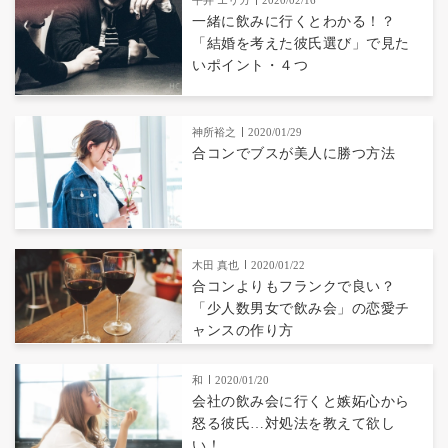
平井 エリカ
2020/02/16
一緒に飲みに行くとわかる！？
「結婚を考えた彼氏選び」で見た
いポイント・４つ
神所裕之
2020/01/29
合コンでブスが美人に勝つ方法
木田 真也
2020/01/22
合コンよりもフランクで良い？
「少人数男女で飲み会」の恋愛チ
ャンスの作り方
和
2020/01/20
会社の飲み会に行くと嫉妬心から
怒る彼氏…対処法を教えて欲し
い！