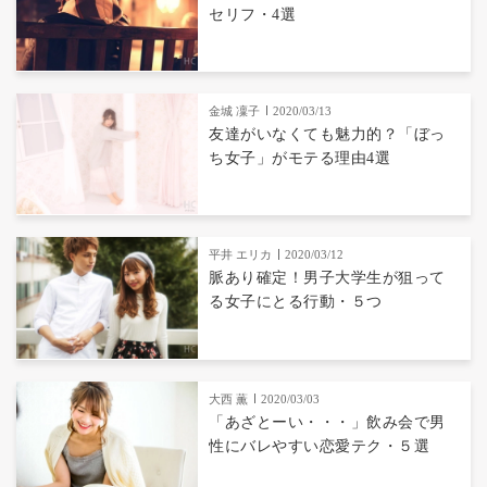
セリフ・4選
金城 凜子
2020/03/13
友達がいなくても魅力的？「ぼっ
ち女子」がモテる理由4選
平井 エリカ
2020/03/12
脈あり確定！男子大学生が狙って
る女子にとる行動・５つ
大西 薫
2020/03/03
「あざとーい・・・」飲み会で男
性にバレやすい恋愛テク・５選