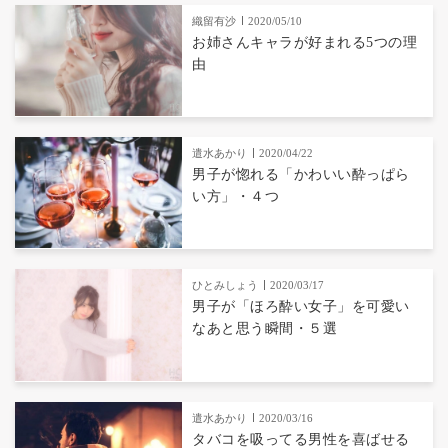
織留有沙
2020/05/10
お姉さんキャラが好まれる5つの理
由
遣水あかり
2020/04/22
男子が惚れる「かわいい酔っぱら
い方」・４つ
ひとみしょう
2020/03/17
男子が「ほろ酔い女子」を可愛い
なあと思う瞬間・５選
遣水あかり
2020/03/16
タバコを吸ってる男性を喜ばせる