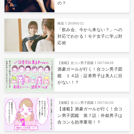
の？
桃花
2019/01/12
「飲み会、今から来ない？」への
対応でわかる！モテ女子に学ぶ対
応術
【連載】合コン男子図鑑
2017/04/28
酒豪ガールが行く！合コン男子図
鑑 １４話：証券男子は美人に目
がない！？
【連載】合コン男子図鑑
2017/01/20
【連載】酒豪ガールが行く！合コ
ン男子図鑑 第７話：外銀男子は
合コンも効率重視！？