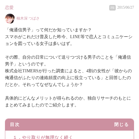
恋愛
2015/06/27
PR
柚木深 つばさ
「俺通信男子」って何だか知っていますか？
スマホがこれだけ普及した昨今、LINE等で恋人とコミュニケーシ
ョンを図っている女子は多いはず。
その際、自分の日常について送りつづける男子のことを「俺通信
男子」というのです。
株式会社TIMERSが行った調査によると、4割の女性が「彼からの
俺通信がふたりの連絡頻度の向上に役立っている」と回答したの
だとか。それってなぜなんでしょうか？
具体的にどんなメリットが得られるのか、独自リサーチのもとに
まとめてみましたのでご紹介します。
目次
閉じる
１．やり取りが無理なく続く