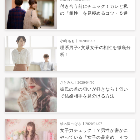
付き合う前にチェック！カレと私
の「相性」を見極めるコツ・５選
小嶋 もも
2020/05/02
理系男子×文系女子の相性を徹底分
析！
さとみん
2020/04/30
彼氏の首の匂いが好きなら！匂い
で結婚相手を見分ける方法
柚木深 つばさ
2020/04/07
女子力チェック！？男性が密かに
やっている「女子の品定め」４つ