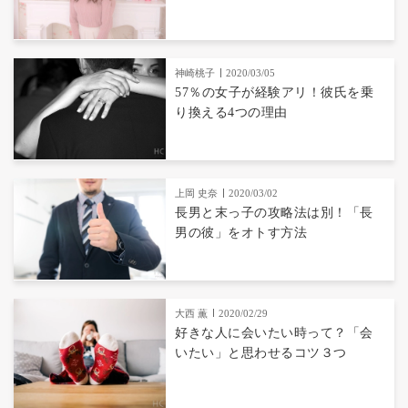
神崎桃子
2020/03/05
57％の女子が経験アリ！彼氏を乗
り換える4つの理由
上岡 史奈
2020/03/02
長男と末っ子の攻略法は別！「長
男の彼」をオトす方法
大西 薫
2020/02/29
好きな人に会いたい時って？「会
いたい」と思わせるコツ３つ