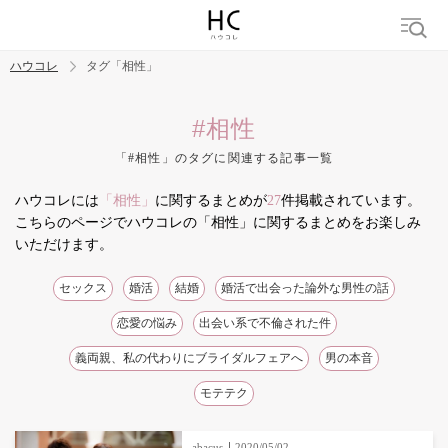
ハウコレ
タグ「相性」
検索
#相性
「#相性」のタグに関連する記事一覧
トレンド ワード
ハウコレには
「相性」
に関するまとめが
27
件掲載されています。
結婚
セックス
カップル
男の本音
モテテク
婚活
こちらのページでハウコレの「相性」に関するまとめをお楽しみ
いただけます。
セックス
婚活
結婚
婚活で出会った論外な男性の話
恋愛の悩み
出会い系で不倫された件
義両親、私の代わりにブライダルフェアへ
男の本音
モテテク
abacus
2020/05/02