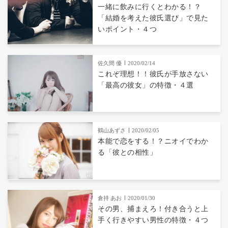
一緒に飲みに行くとわかる！？
「結婚を考えた彼氏選び」で見た
いポイント・４つ
佐久間 優
2020/02/14
これぞ理想！！彼氏が手放さない
「最高の彼女」の特徴・４選
鶴山あずさ
2020/02/05
本能で恋をする！？ニオイでわか
る「彼との相性」
倉持 あお
2020/01/30
その男、捕まえろ！付き合うと上
手く行きやすい男性の特徴・４つ