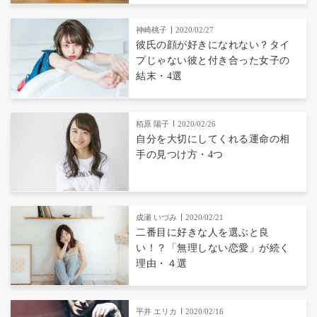
神崎桃子
2020/02/27
彼氏の顔が好きになれない？タイ
プじゃない彼と付き合った女子の
結末・4選
栢原 陽子
2020/02/26
自分を大切にしてくれる運命の相
手の見つけ方・4つ
成瀬 いづみ
2020/02/21
二番目に好きな人を選ぶと良
い！？「無理しない恋愛」が続く
理由・４選
平井 エリカ
2020/02/16