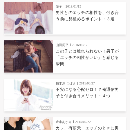
愛子
2019/01/13
男性とのエッチの相性を、付き合
う前に見極めるポイント・３選
山田周平
2016/10/12
この子とは離れられない！男子が
「エッチの相性がいい」と感じる
瞬間
柚木深 つばさ
2015/06/27
不安になる心配ゼロ！？俺通信男
子と付き合うメリット・４つ
遣水あかり
2015/02/22
カレ、有頂天！エッチのときに男