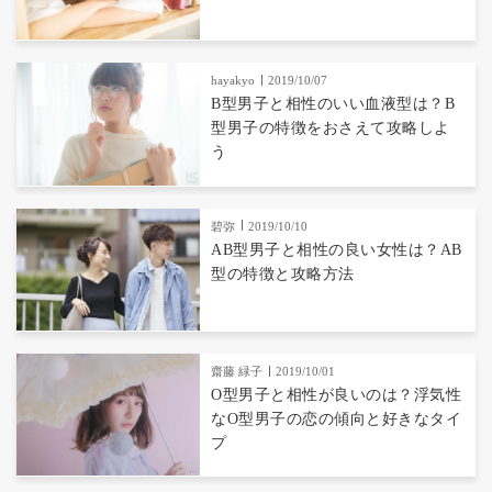
hayakyo
2019/10/07
B型男子と相性のいい血液型は？B
型男子の特徴をおさえて攻略しよ
う
碧弥
2019/10/10
AB型男子と相性の良い女性は？AB
型の特徴と攻略方法
齋藤 緑子
2019/10/01
O型男子と相性が良いのは？浮気性
なO型男子の恋の傾向と好きなタイ
プ