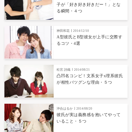
子が「好き好き好きだー！」とな
る瞬間・４つ
神田和花
2014/12/10
A型彼氏とB型彼女が上手に交際す
るコツ・4選
松宮 詩織
2014/08/21
凸凹名コンビ！文系女子x理系彼氏
が相性バツグンな理由・５つ
沖合はるか
2014/08/20
彼氏が実は義務感を抱いてやって
いること・５つ