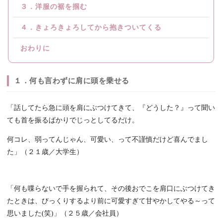
３．洋服の裾を掴む
４．きょろきょろしてから抱きついてくる
おわりに
１．何も言わずに肩に頭を乗せる
「話してたら急に頭を肩にぶつけてきて、『どうした？』って聞い
ても首を振るばかりでじっとしてるだけ。
何コレ、弱ってんじゃん、可愛い、って不謹慎だけど喜んでまし
た」（２１歳／大学生）
「何も喋らないで手を握られて、その後おでこを肩口にぶつけてき
たときは、びっくりするより前に可愛すぎて甘やかしてやる～って
思いました(笑)」（２５歳／会社員）