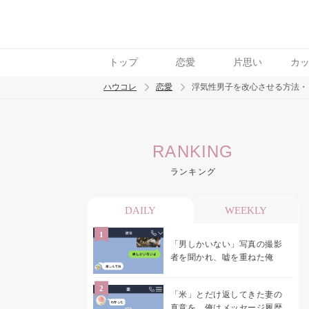
トップ
恋愛
片思い
カ
ハウコレ
恋愛
浮気性男子を改心させる方法・
検索
RANKING
トレンド ワード
ランキング
恋愛
DAILY
WEEKLY
「男しかいない」写真の撮影
者を聞かれ、嘘を重ねた俺
「米」とだけ返してきた妻の
真意を、俺はメッセージ履歴