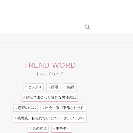
TREND WORD
トレンドワード
#
セックス
#
婚活
#
結婚
#
婚活で出会った論外な男性の話
#
恋愛の悩み
#
出会い系で不倫された件
#
義両親、私の代わりにブライダルフェアへ
#
男の本音
#
モテテク