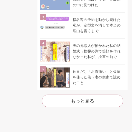
の中に見つけた
指名客の予約を動かし続けた
私が、定型文を消して本当の
理由を書くまで
夫の元恋人が招かれた私の結
婚式→挨拶の列で笑顔を作れ
なかった私が、控室の前で彼
女を呼び止めた理由
休日だけ「お腹痛い」と仮病
を使った俺→妻の実家で認め
たこと
もっと見る