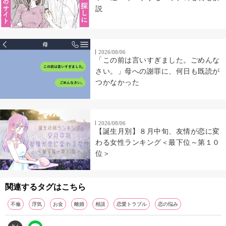
説
2026/08/06
「この前は言いすぎました。ごめんな
さい。」母への謝罪に、何日も既読が
つかなかった
2026/08/06
【誕生月別】８月中旬、友情が恋に変
わる女性ランキング＜最下位～第１０
位＞
関連するタグはこちら
不倫
浮気
お金
離婚
相談
恋愛トラブル
恋の悩み