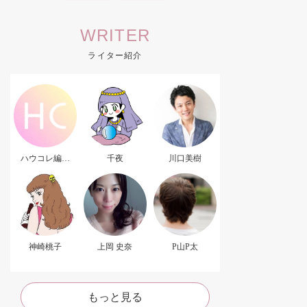
WRITER
ライター紹介
ハウコレ編集
千夜
川口美樹
部．
神崎桃子
上岡 史奈
P山P太
もっと見る