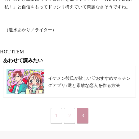
私！」と自信をもってドッシリ構えていて問題なさそうですね。
（遣水あかり／ライター）
HOT ITEM
あわせて読みたい
イケメン彼氏が欲しい♡おすすめマッチン
グアプリ7選と素敵な恋人を作る方法
1
2
3