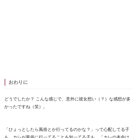
おわりに
どうでしたか？ こんな感じで、意外に彼女想い（？）な感想が多
かったですね（笑）。
「ひょっとしたら風俗とか行ってるのかな？」って心配してる子
も、カレが風俗に行ってることを知ってる子も、「カレの本命は、