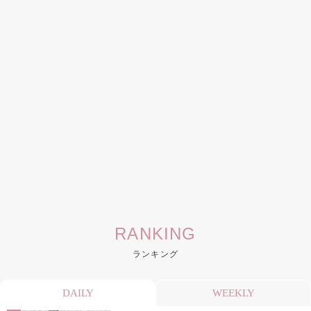
RANKING
ランキング
DAILY
WEEKLY