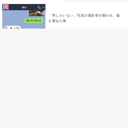
「男しかいない」写真の撮影者を聞かれ、嘘
を重ねた俺
「米」とだけ返してきた妻の真意を、俺はメ
ッセージ履歴の中に見つけた
指名客の予約を動かし続けた私が、定型文を
消して本当の理由を書くまで
夫の元恋人が招かれた私の結婚式→挨拶の列
で笑顔を作れなかった私が、控室の前で彼女
を呼び止めた理由