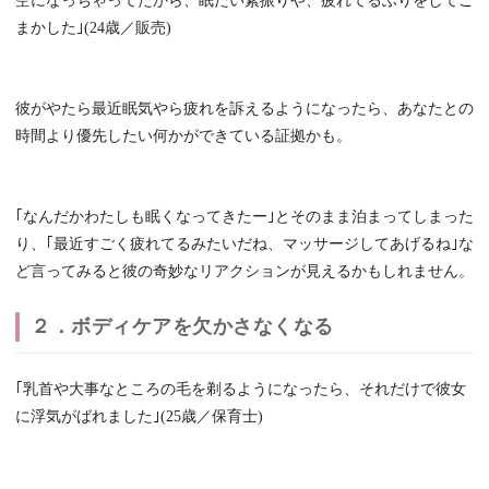
空になっちゃってたから、眠たい素振りや、疲れてるふりをしてご
まかした｣(24歳／販売)
彼がやたら最近眠気やら疲れを訴えるようになったら、あなたとの
時間より優先したい何かができている証拠かも。
｢なんだかわたしも眠くなってきたー｣とそのまま泊まってしまった
り、｢最近すごく疲れてるみたいだね、マッサージしてあげるね｣な
ど言ってみると彼の奇妙なリアクションが見えるかもしれません。
２．ボディケアを欠かさなくなる
｢乳首や大事なところの毛を剃るようになったら、それだけで彼女
に浮気がばれました｣(25歳／保育士)