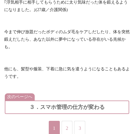
｢浮気相手に相手してもらうために太り気味だった体を鍛えるよう
になりました。｣(27歳／介護関係)
今まで伸び放題だったボディのムダ毛をケアしだしたり、体を突然
鍛えだしたら、あなた以外に夢中になっている存在がいる兆候か
も。
他にも、髪型や服装、下着に急に気を遣うようになることもあるよ
うです。
次のページへ
３．スマホ管理の仕方が変わる
1
2
3