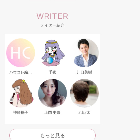
WRITER
ライター紹介
ハウコレ編集
千夜
川口美樹
部．
神崎桃子
上岡 史奈
P山P太
もっと見る