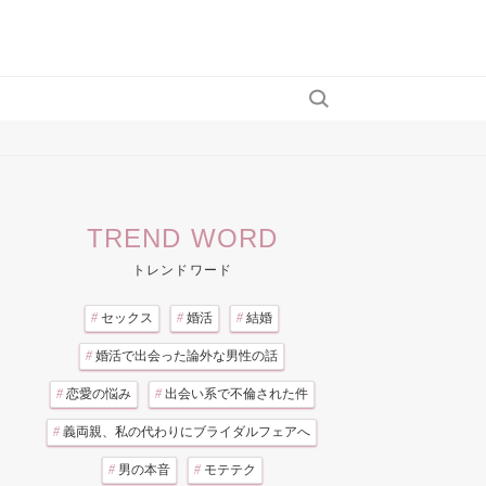
TREND WORD
トレンドワード
#
セックス
#
婚活
#
結婚
#
婚活で出会った論外な男性の話
#
恋愛の悩み
#
出会い系で不倫された件
#
義両親、私の代わりにブライダルフェアへ
#
男の本音
#
モテテク