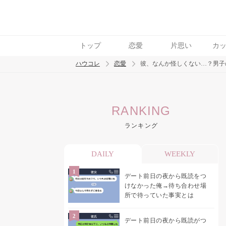
トップ
恋愛
片思い
カ
ハウコレ
恋愛
彼、なんか怪しくない…？男子
検索
RANKING
トレンド ワード
ランキング
恋愛
DAILY
WEEKLY
デート前日の夜から既読をつ
けなかった俺→待ち合わせ場
所で待っていた事実とは
デート前日の夜から既読がつ