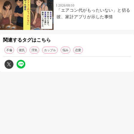
2026/08/10
「エアコン代がもったいない」と切る
彼、家計アプリが示した事情
関連するタグはこちら
不倫
彼氏
浮気
カップル
悩み
恋愛