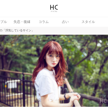
ップル
失恋・復縁
コラム
占い
スタイル
の「浮気しているサイン」