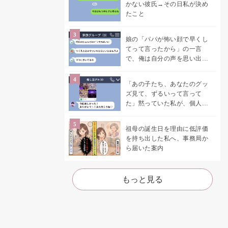
かない彼氏→その日私が決め
たこと
娘の「パパが怖い顔で早くし
てって言ったから」の一言
で、俺は自分の声を思い出し
ました
「あの子たち、あなたのグッ
ズ見て、ずるいって言って
た」黙っていた私が、個人チ
ャットを開いた
祖母の誕生日を理由に低評価
を持ち出した私へ、事務局か
ら届いた案内
もっと見る