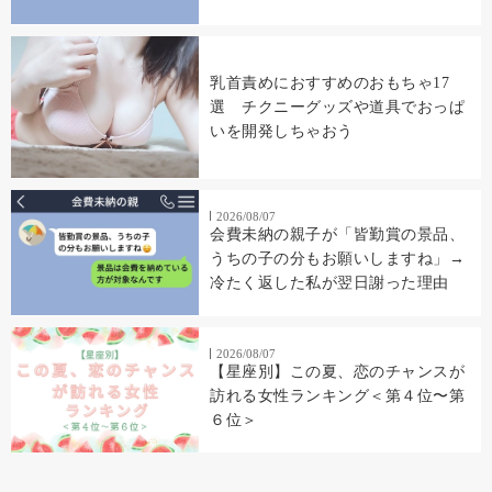
乳首責めにおすすめのおもちゃ17
選 チクニーグッズや道具でおっぱ
いを開発しちゃおう
2026/08/07
会費未納の親子が「皆勤賞の景品、
うちの子の分もお願いしますね」→
冷たく返した私が翌日謝った理由
2026/08/07
【星座別】この夏、恋のチャンスが
訪れる女性ランキング＜第４位〜第
６位＞