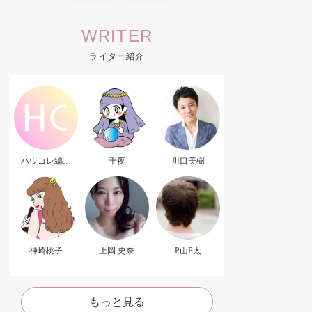
WRITER
ライター紹介
ハウコレ編集
千夜
川口美樹
部．
神崎桃子
上岡 史奈
P山P太
もっと見る