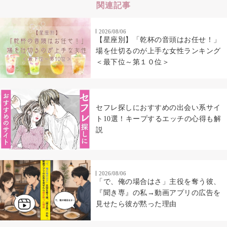
関連記事
2026/08/06
【星座別】「乾杯の音頭はお任せ！」
場を仕切るのが上手な女性ランキング
＜最下位～第１０位＞
セフレ探しにおすすめの出会い系サイ
ト10選！キープするエッチの心得も解
説
2026/08/06
「で、俺の場合はさ」主役を奪う彼、
『聞き専』の私→動画アプリの広告を
見せたら彼が黙った理由