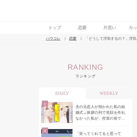
トップ
恋愛
片思い
カ
ハウコレ
恋愛
「どうして浮気するの？」浮気
検索
RANKING
トレンド ワード
ランキング
恋愛
DAILY
WEEKLY
夫の元恋人が招かれた私の結
婚式→挨拶の列で笑顔を作れ
なかった私が、控室の前で彼
女を呼び止めた理由
「笑ってくれてると思って