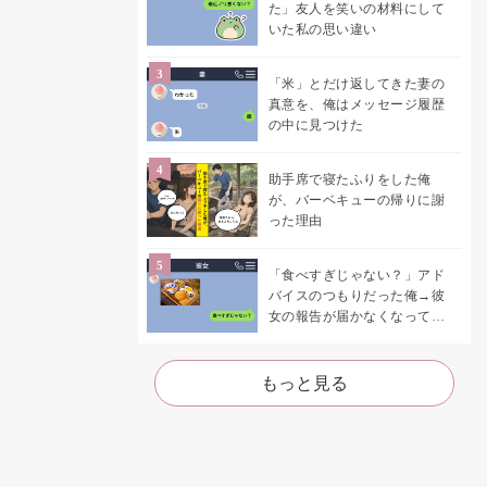
た」友人を笑いの材料にして
いた私の思い違い
「米」とだけ返してきた妻の
真意を、俺はメッセージ履歴
の中に見つけた
助手席で寝たふりをした俺
が、バーベキューの帰りに謝
った理由
「食べすぎじゃない？」アド
バイスのつもりだった俺→彼
女の報告が届かなくなって、
初めて自分の言葉を読み返し
た
もっと見る