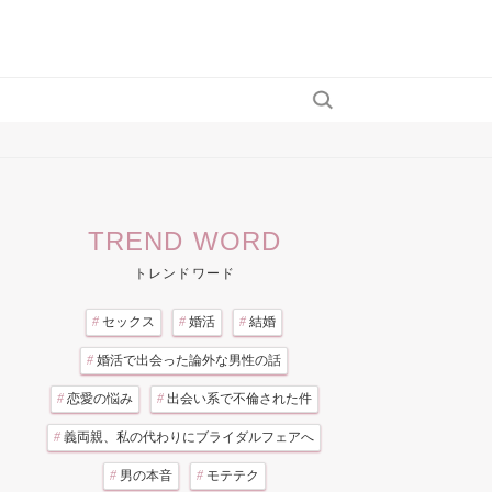
TREND WORD
トレンドワード
#
セックス
#
婚活
#
結婚
#
婚活で出会った論外な男性の話
#
恋愛の悩み
#
出会い系で不倫された件
#
義両親、私の代わりにブライダルフェアへ
#
男の本音
#
モテテク