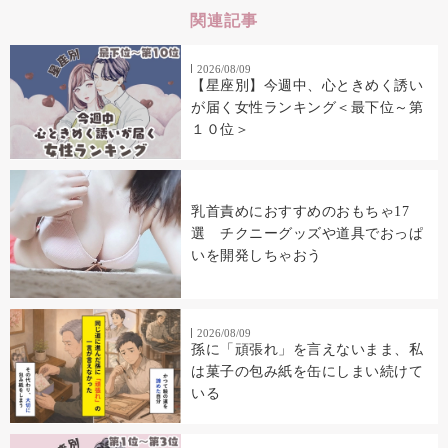
関連記事
2026/08/09
【星座別】今週中、心ときめく誘い
が届く女性ランキング＜最下位～第
１０位＞
乳首責めにおすすめのおもちゃ17
選 チクニーグッズや道具でおっぱ
いを開発しちゃおう
2026/08/09
孫に「頑張れ」を言えないまま、私
は菓子の包み紙を缶にしまい続けて
いる