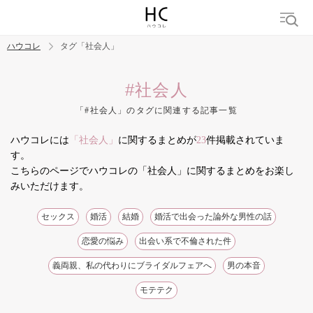
ハウコレ
タグ「社会人」
検索
#社会人
「#社会人」のタグに関連する記事一覧
トレンド ワード
ハウコレには
「社会人」
に関するまとめが
23
件掲載されていま
結婚
セックス
カップル
男の本音
モテテク
婚活
す。
こちらのページでハウコレの「社会人」に関するまとめをお楽し
みいただけます。
セックス
婚活
結婚
婚活で出会った論外な男性の話
恋愛の悩み
出会い系で不倫された件
義両親、私の代わりにブライダルフェアへ
男の本音
モテテク