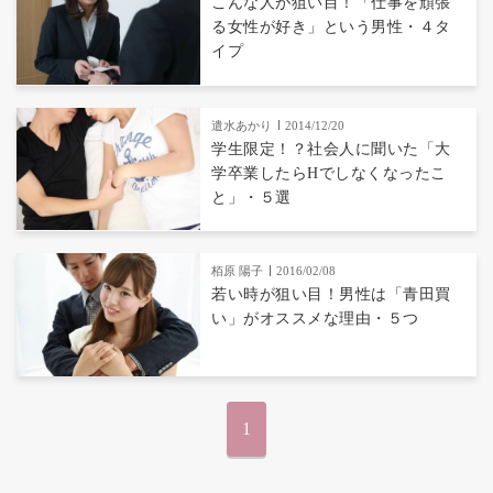
こんな人が狙い目！「仕事を頑張
る女性が好き」という男性・４タ
イプ
遣水あかり
2014/12/20
学生限定！？社会人に聞いた「大
学卒業したらHでしなくなったこ
と」・５選
栢原 陽子
2016/02/08
若い時が狙い目！男性は「青田買
い」がオススメな理由・５つ
1