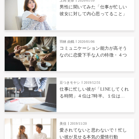
上岡 史奈
2020/01/10
男性に聞いてみた「仕事が忙しい
彼女に対して内心思ってること」
羽林 由鶴
2020/01/06
コミュニケーション能力が高そう
なのに恋愛下手な人の特徴・４つ
豆つきモヤシ
2019/12/31
仕事に忙しい彼が「LINEしてくれ
る時間」４位は7時半。１位は…
美佳
2019/11/20
愛されてないと思わないで！忙し
い彼が見せる本気の愛情行動