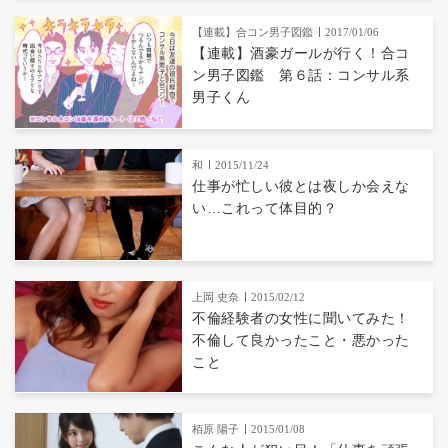
【連載】合コン男子図鑑
2017/01/06
【連載】酒豪ガールが行く！合コ
ン男子図鑑 第６話：コンサル系
男子くん
和
2015/11/24
仕事が忙しい彼とは夜しか会えな
い…これって体目的？
上岡 史奈
2015/02/12
不倫経験者の女性に聞いてみた！
不倫して良かったこと・悪かった
こと
栢原 陽子
2015/01/08