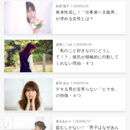
栢原 陽子
2020/02/29
将来性高し！「仕事第一主義男」
が求める女性とは？
成瀬 いづみ
2020/02/26
「私のこと好きなのにどうし
て！？」彼氏が積極的に行動して
くれない理由・４つ
倉持 あお
2020/02/24
デキる男が近寄らない「ヒマ女」
の特徴・４つ
遣水あかり
2020/02/17
盗むしかない！「男子はなぜあん