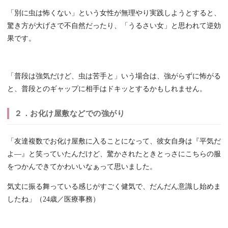
「別に虫は怖くない」という女性が無理やり実践しようとすると、
驚き方が大げさで不自然だったり、「うるさい女」と思われて逆効
果です。
「普段は強気だけど、虫は苦手と」いう場合は、強がらずに怖がる
と、普段とのギャップに相手はドキッとするかもしれません。
２．お化け屋敷などでの強がり
「友達複数でお化け屋敷に入ることになって、彼女自身は『平気だ
よ―』と笑っていたんだけど、驚かされたときとっさにこちらの服
をつかんできてかわいいなぁって思いました。
気丈に振る舞っている感じがすごく健気で、だんだん意識し始めま
したね」（24歳／医療事務）