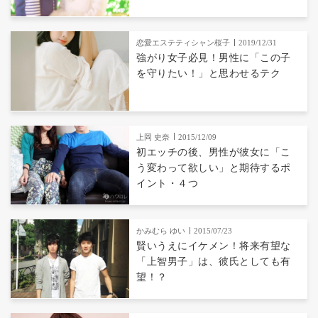
恋愛エステティシャン桜子
2019/12/31
強がり女子必見！男性に「この子
を守りたい！」と思わせるテク
上岡 史奈
2015/12/09
初エッチの後、男性が彼女に「こ
う変わって欲しい」と期待するポ
イント・４つ
かみむら ゆい
2015/07/23
賢いうえにイケメン！将来有望な
「上智男子」は、彼氏としても有
望！？