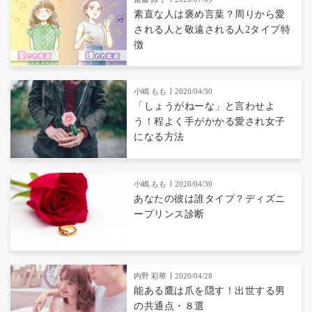
素直な人は褒め言葉？周りから愛
される人と敬遠される人2タイプ特
徴
小嶋 もも
2020/04/30
「しょうがねーな」と言わせよ
う！程よく手がかかる愛され女子
になる方法
小嶋 もも
2020/04/30
あなたの彼は誰タイプ？ディズニ
ープリンス診断
内野 彩華
2020/04/28
能ある鷹は爪を隠す！出世する男
の共通点・８選