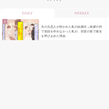
DAILY
WEEKLY
夫の元恋人が招かれた私の結婚式→挨拶の列
で笑顔を作れなかった私が、控室の前で彼女
を呼び止めた理由
「笑ってくれてると思ってた」友人を笑いの
材料にしていた私の思い違い
「米」とだけ返してきた妻の真意を、俺はメ
ッセージ履歴の中に見つけた