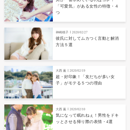
「可愛気」がある女性の特徴・４
つ
神崎桃子
2020/02/27
彼氏に対してムカつく言動と解消
方法５選
大西 薫
2020/02/19
超・好印象！「友だちが多い女
子」がモテる５つの理由
大西 薫
2020/02/10
気になって眠れねぇ！男性をドキ
ッとさせる帰り際の表情・4選