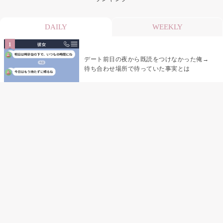
DAILY
WEEKLY
デート前日の夜から既読をつけなかった俺→
待ち合わせ場所で待っていた事実とは
デート前日の夜から既読がつかない彼氏→そ
の日私が決めたこと
娘の「パパが怖い顔で早くしてって言ったか
ら」の一言で、俺は自分の声を思い出しまし
た
「あの子たち、あなたのグッズ見て、ずるい