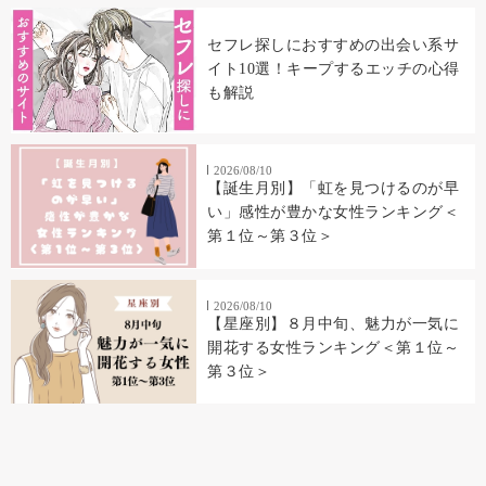
セフレ探しにおすすめの出会い系サ
イト10選！キープするエッチの心得
も解説
2026/08/10
【誕生月別】「虹を見つけるのが早
い」感性が豊かな女性ランキング＜
第１位～第３位＞
2026/08/10
【星座別】８月中旬、魅力が一気に
開花する女性ランキング＜第１位～
第３位＞