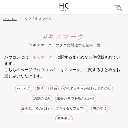
ハウコレ
タグ「キスマーク」
検索
#キスマーク
「#キスマーク」のタグに関連する記事一覧
トレンド ワード
ハウコレには
「キスマーク」
に関するまとめが
11
件掲載されてい
結婚
セックス
カップル
男の本音
モテテク
婚活
ます。
こちらのページでハウコレの「キスマーク」に関するまとめをお
楽しみいただけます。
セックス
婚活
結婚
婚活で出会った論外な男性の話
恋愛の悩み
出会い系で不倫された件
義両親、私の代わりにブライダルフェアへ
男の本音
モテテク