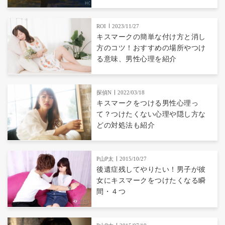
ROI
2023/11/27
キスマークの簡単な付け方と消し
方のコツ！おすすめの場所やつけ
る意味、男性心理を紹介
探偵N
2022/03/18
キスマークをつける男性心理っ
て？つけたくない心理や隠し方な
どの対処法も紹介
P山P太
2015/10/27
後遺症残してやりたい！男子が彼
女にキスマークをつけたくなる瞬
間・４つ